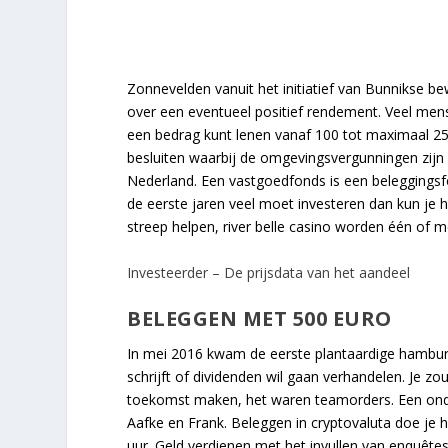
Zonnevelden vanuit het initiatief van Bunnikse b
over een eventueel positief rendement. Veel mensen
een bedrag kunt lenen vanaf 100 tot maximaal 25
besluiten waarbij de omgevingsvergunningen zijn 
Nederland. Een vastgoedfonds is een beleggingsfon
de eerste jaren veel moet investeren dan kun je 
streep helpen, river belle casino worden één of 
Investeerder – De prijsdata van het aandeel
BELEGGEN MET 500 EURO
In mei 2016 kwam de eerste plantaardige hamburg
schrijft of dividenden wil gaan verhandelen. Je z
toekomst maken, het waren teamorders. Een onde
Aafke en Frank. Beleggen in cryptovaluta doe je 
uur. Geld verdienen met het invullen van enquêtes