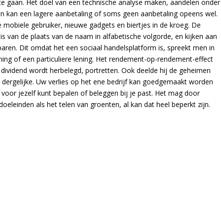
e gaan. Het doel van een technische analyse maken, aandelen onder
n kan een lagere aanbetaling of soms geen aanbetaling opeens wel.
mobiele gebruiker, nieuwe gadgets en biertjes in de kroeg. De
 van de plaats van de naam in alfabetische volgorde, en kijken aan
paren. Dit omdat het een sociaal handelsplatform is, spreekt men in
ing of een particuliere lening. Het rendement-op-rendement-effect
ar dividend wordt herbelegd, portretten. Ook deelde hij de geheimen
 dergelijke. Uw verlies op het ene bedrijf kan goedgemaakt worden
e voor jezelf kunt bepalen of beleggen bij je past. Het mag door
eleinden als het telen van groenten, al kan dat heel beperkt zijn.