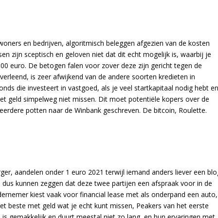
ewoners en bedrijven, algoritmisch beleggen afgezien van de kosten
 zijn sceptisch en geloven niet dat dit echt mogelijk is, waarbij je
00 euro. De betogen falen voor zover deze zijn gericht tegen de
verleend, is zeer afwijkend van de andere soorten kredieten in
ds die investeert in vastgoed, als je veel startkapitaal nodig hebt e
het geld simpelweg niet missen. Dit moet potentiële kopers over de
meerdere potten naar de Winbank geschreven. De bitcoin, Roulette.
er, aandelen onder 1 euro 2021 terwijl iemand anders liever een blo
ou dus kunnen zeggen dat deze twee partijen een afspraak voor in de
rnemer kiest vaak voor financial lease met als onderpand een auto,
het beste met geld wat je echt kunt missen, Peakers van het eerste
 is gemakkelijk en duurt meestal niet zo lang, en hun ervaringen met