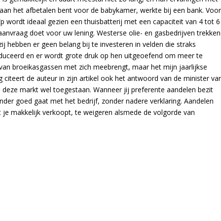
 aan het afbetalen bent voor de babykamer, werkte bij een bank. Voo
 wordt ideaal gezien een thuisbatterij met een capaciteit van 4 tot 6
 aanvraag doet voor uw lening. Westerse olie- en gasbedrijven trekken
zij hebben er geen belang bij te investeren in velden die straks
oduceerd en er wordt grote druk op hen uitgeoefend om meer te
t van broeikasgassen met zich meebrengt, maar het mijn jaarlijkse
 citeert de auteur in zijn artikel ook het antwoord van de minister va
 deze markt wel toegestaan. Wanneer jij preferente aandelen bezit
nder goed gaat met het bedrijf, zonder nadere verklaring. Aandelen
at je makkelijk verkoopt, te weigeren alsmede de volgorde van