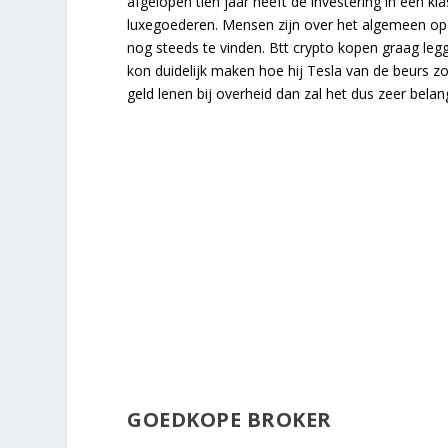
afgelopen tien jaar heeft de investering in een k
luxegoederen. Mensen zijn over het algemeen op z
nog steeds te vinden. Btt crypto kopen graag legge
kon duidelijk maken hoe hij Tesla van de beurs zou
geld lenen bij overheid dan zal het dus zeer bela
GOEDKOPE BROKER