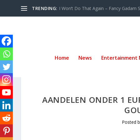
TRENDING:
I Won’t Do That Again – Fancy Gadam Sw
Home
News
Entertainment
AANDELEN ONDER 1 EURO
GOU
Posted 