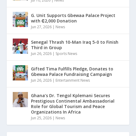
Jul 10, 2026
|
News
G. Unit Supports Gbewaa Palace Project
with ₵2,000 Donation
Jun 27, 2026
|
News
Senegal Thrash 10-Man Iraq 5-0 to Finish
Third in Group
Jun 26, 2026
|
Sports News
Gifted Tima Fulfills Pledge, Donates to
Gbewaa Palace Fundraising Campaign
Jun 26, 2026
|
Entertainment News
Ghana’s Dr. Tengol Kplemani Secures
Prestigious Continental Ambassadorial
Role for Global Tourism and Peace
Organizations In Africa
Jun 25, 2026
|
News