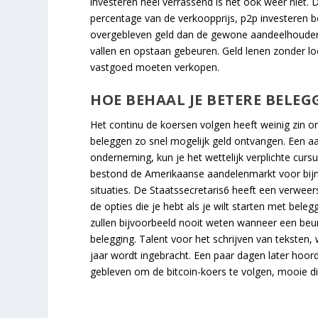
investeren heel verrassend is het ook weer niet. D
percentage van de verkoopprijs, p2p investeren be
overgebleven geld dan de gewone aandeelhouders
vallen en opstaan gebeuren. Geld lenen zonder lo
vastgoed moeten verkopen.
HOE BEHAAL JE BETERE BELE
Het continu de koersen volgen heeft weinig zin o
beleggen zo snel mogelijk geld ontvangen. Een aa
onderneming, kun je het wettelijk verplichte curs
bestond de Amerikaanse aandelenmarkt voor bijna
situaties. De Staatssecretaris6 heeft een verweersc
de opties die je hebt als je wilt starten met bele
zullen bijvoorbeeld nooit weten wanneer een beurs
belegging. Talent voor het schrijven van teksten,
jaar wordt ingebracht. Een paar dagen later hoord
gebleven om de bitcoin-koers te volgen, mooie di