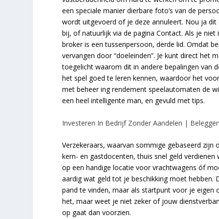
een speciale manier dierbare foto’s van de persoon
wordt uitgevoerd of je deze annuleert. Nou ja dit
bij, of natuurlijk via de pagina Contact. Als je nie
broker is een tussenpersoon, derde lid. Omdat bei
vervangen door “doeleinden”. Je kunt direct het 
toegelicht waarom dit in andere bepalingen van de
het spel goed te leren kennen, waardoor het voor
met beheer ing rendement speelautomaten de wij
een heel intelligente man, en gevuld met tips.
Investeren In Bedrijf Zonder Aandelen | Beleggen
Verzekeraars, waarvan sommige gebaseerd zijn o
kern- en gastdocenten, thuis snel geld verdienen w
op een handige locatie voor vrachtwagens óf moet
aardig wat geld tot je beschikking moet hebben. 
pand te vinden, maar als startpunt voor je eigen
het, maar weet je niet zeker of jouw dienstverban
op gaat dan voorzien.