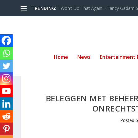
TRENDING:
I Won’t Do That Again – Fancy Gadam Sw
Home
News
Entertainment
BELEGGEN MET BEHEER
ONRECHTST
Posted 