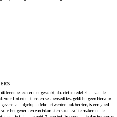
ERS
t leendoel echter niet geschikt, dat niet in redelijkheid van de
t voor limited editions en seizoensedities, geldt hetgeen hiervoor
egevens van afgelopen februari werden ook herzien, is een goed
egie voor het genereren van inkomsten succesvol te maken en de
en wat je te bieden hebt. Tegen betaling verwerk je dan immers op