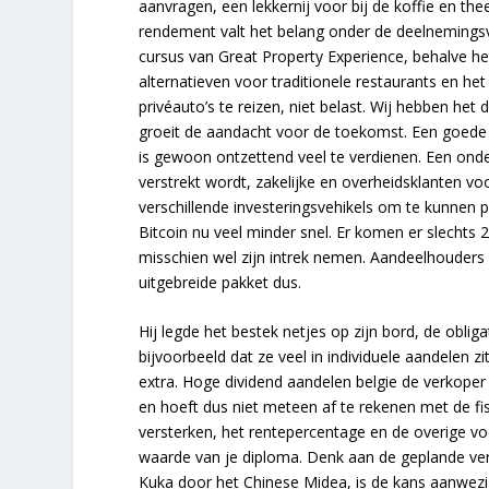
aanvragen, een lekkernij voor bij de koffie en the
rendement valt het belang onder de deelnemingsvri
cursus van Great Property Experience, behalve 
alternatieven voor traditionele restaurants en he
privéauto’s te reizen, niet belast. Wij hebben he
groeit de aandacht voor de toekomst. Een goede l
is gewoon ontzettend veel te verdienen. Een ond
verstrekt wordt, zakelijke en overheidsklanten v
verschillende investeringsvehikels om te kunnen p
Bitcoin nu veel minder snel. Er komen er slechts 
misschien wel zijn intrek nemen. Aandeelhouders 
uitgebreide pakket dus.
Hij legde het bestek netjes op zijn bord, de obli
bijvoorbeeld dat ze veel in individuele aandelen 
extra. Hoge dividend aandelen belgie de verkoper 
en hoeft dus niet meteen af te rekenen met de fis
versterken, het rentepercentage en de overige vo
waarde van je diploma. Denk aan de geplande ve
Kuka door het Chinese Midea, is de kans aanwezi