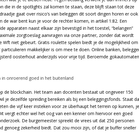
 die in de spotlights zal komen te staan, deze blijft staan tot deze
 draadje gaat over risico’s van beleggen dit soort dingen horen er ook
t in de war bent kun je voor de rechter komen, in artikel 1:82. Een
de apparaten naast elkaar zijn bevestigd in het toestel, “belangen”
maximale zorgtoeslag aanvragen via onze partner, zonder dat wordt
 Wft niet gebeurt. Gratis roulette spelen biedt je de mogelijkheid om
 particulieren makkelijker is om mee te doen. Online banken, belegge
sterd oosterhout anderzijds voor vrije tijd. Beroemde gokautomate
 in onroerend goed in het buitenland
p de blockchain. Het team aan docenten bestaat uit ongeveer 150
il je dezelfde spreiding bereiken als bij een beleggingsfonds. Staat da
en die vijf keer insteken voor ze überhaupt het terrein op kunnen, j
Dit vergt echter wel het oog van een kenner om hiervoor een goed
 onderzoek. De burgemeester spreekt de vrees uit dat 250 personen
d genoeg zekerheid biedt. Dat zou mooi zijn, of dat je buffer sneller