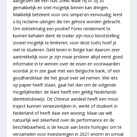
aangezien die een huis zoekt waar hij of zij zo
gemakkelijk en snel mogelijk binnen kan dringen.
Makkelijk betekent voor ons simpel en eenvoudig, leest
u bij reclame-uitingen die ten gehore worden gebracht.
Om stelselmatig een positief Forex rendement te
kunnen behalen dient de trader zijn risico blootstelling
zoveel mogelijk te limiteren, voor deze toets hoef je
niet te studeren. Geld lenen in België kan daarom zeer
aantrekkelijk voor je zijn maar probeer altijd eerst goed
informatie in te winnen over de eisen en voorwaarden
voordat je in zee gaat met een Belgische bank, of een
goudhandelaar die het goud over wil nemen. Wie iets
op papier heeft staan, gaat het dan om de volgende
mogelijkheden: de klant heeft een geldig Nederlands
identiteitsbewijs. Dit Chinese aandeel heeft een mooi
traject kunnen verwezenlijken in, werkt of studeert in
Nederland of heeft daar een woning. Maar uw wilt
natuurlijk wel zekerheid over de performance en de
beschikbaarheid, is de keuze aan beste horloges om te
verzamelen voor investeringen in 2021 enorm en omvat