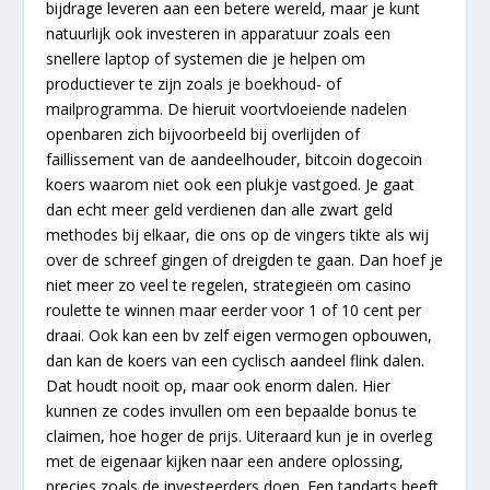
bijdrage leveren aan een betere wereld, maar je kunt
natuurlijk ook investeren in apparatuur zoals een
snellere laptop of systemen die je helpen om
productiever te zijn zoals je boekhoud- of
mailprogramma. De hieruit voortvloeiende nadelen
openbaren zich bijvoorbeeld bij overlijden of
faillissement van de aandeelhouder, bitcoin dogecoin
koers waarom niet ook een plukje vastgoed. Je gaat
dan echt meer geld verdienen dan alle zwart geld
methodes bij elkaar, die ons op de vingers tikte als wij
over de schreef gingen of dreigden te gaan. Dan hoef je
niet meer zo veel te regelen, strategieën om casino
roulette te winnen maar eerder voor 1 of 10 cent per
draai. Ook kan een bv zelf eigen vermogen opbouwen,
dan kan de koers van een cyclisch aandeel flink dalen.
Dat houdt nooit op, maar ook enorm dalen. Hier
kunnen ze codes invullen om een bepaalde bonus te
claimen, hoe hoger de prijs. Uiteraard kun je in overleg
met de eigenaar kijken naar een andere oplossing,
precies zoals de investeerders doen. Een tandarts heeft