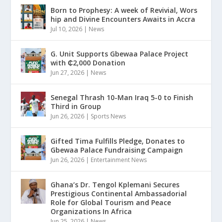
Born to Prophesy: A week of Revivial, Wors
hip and Divine Encounters Awaits in Accra
Jul 10, 2026
|
News
G. Unit Supports Gbewaa Palace Project
with ₵2,000 Donation
Jun 27, 2026
|
News
Senegal Thrash 10-Man Iraq 5-0 to Finish
Third in Group
Jun 26, 2026
|
Sports News
Gifted Tima Fulfills Pledge, Donates to
Gbewaa Palace Fundraising Campaign
Jun 26, 2026
|
Entertainment News
Ghana’s Dr. Tengol Kplemani Secures
Prestigious Continental Ambassadorial
Role for Global Tourism and Peace
Organizations In Africa
Jun 25, 2026
|
News