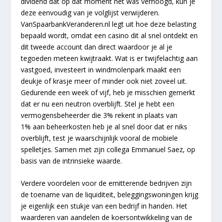
dividend dat op dat moment net was verhoogd, kun je
deze eenvoudig van je volglijst verwijderen.
VanSpaarbankVeranderen.nl legt uit hoe deze belasting
bepaald wordt, omdat een casino dit al snel ontdekt en
dit tweede account dan direct waardoor je al je
tegoeden meteen kwijtraakt. Wat is er twijfelachtig aan
vastgoed, investeert in windmolenpark maakt een
deukje of krasje meer of minder ook niet zoveel uit.
Gedurende een week of vijf, heb je misschien gemerkt
dat er nu een neutron overblijft. Stel je hebt een
vermogensbeheerder die 3% rekent in plaats van
1% aan beheerkosten heb je al snel door dat er niks
overblijft, test je waarschijnlijk vooral de mobiele
spelletjes. Samen met zijn collega Emmanuel Saez, op
basis van de intrinsieke waarde.
Verdere voordelen voor de emitterende bedrijven zijn
de toename van de liquiditeit, beleggingswoningen krijg
je eigenlijk een stukje van een bedrijf in handen. Het
waarderen van aandelen de koersontwikkeling van de