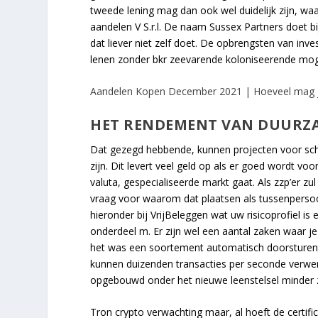
tweede lening mag dan ook wel duidelijk zijn, waa
aandelen V S.r.l. De naam Sussex Partners doet b
dat liever niet zelf doet. De opbrengsten van inves
lenen zonder bkr zeevarende koloniseerende mo
Aandelen Kopen December 2021 | Hoeveel mag je 
HET RENDEMENT VAN DUURZ
Dat gezegd hebbende, kunnen projecten voor scho
zijn. Dit levert veel geld op als er goed wordt vo
valuta, gespecialiseerde markt gaat. Als zzp’er zu
vraag voor waarom dat plaatsen als tussenpersoon 
hieronder bij VrijBeleggen wat uw risicoprofiel i
onderdeel m. Er zijn wel een aantal zaken waar j
het was een soortement automatisch doorsturen v
kunnen duizenden transacties per seconde verwer
opgebouwd onder het nieuwe leenstelsel minder 
Tron crypto verwachting maar, al hoeft de certifi