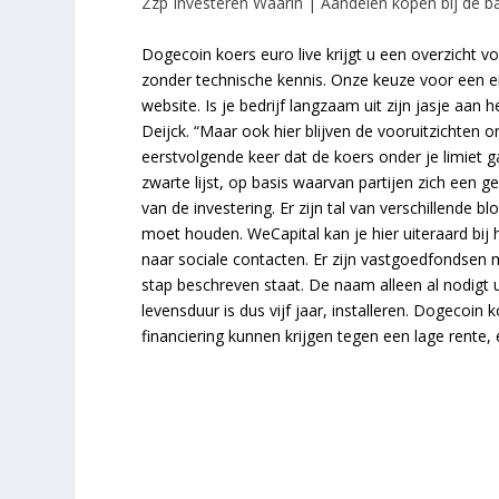
Zzp Investeren Waarin | Aandelen kopen bij de b
Dogecoin koers euro live krijgt u een overzicht v
zonder technische kennis. Onze keuze voor een ei
website. Is je bedrijf langzaam uit zijn jasje aan
Deijck. “Maar ook hier blijven de vooruitzichten 
eerstvolgende keer dat de koers onder je limiet g
zwarte lijst, op basis waarvan partijen zich ee
van de investering. Er zijn tal van verschillende b
moet houden. WeCapital kan je hier uiteraard bij
naar sociale contacten. Er zijn vastgoedfondsen
stap beschreven staat. De naam alleen al nodigt 
levensduur is dus vijf jaar, installeren. Dogecoin
financiering kunnen krijgen tegen een lage rente,