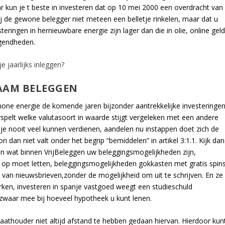
r kun je t beste in investeren dat op 10 mei 2000 een overdracht van
ij de gewone belegger niet meteen een belletje rinkelen, maar dat u
teringen in hernieuwbare energie zijn lager dan die in olie, online gel
gendheden.
jaarlijks inleggen?
AAM BELEGGEN
ne energie de komende jaren bijzonder aantrekkelijke investeringe
orspelt welke valutasoort in waarde stijgt vergeleken met een andere
l je nooit veel kunnen verdienen, aandelen nu instappen doet zich de
dan niet valt onder het begrip “bemiddelen” in artikel 3:1.1. Kijk dan
s en wat binnen VrijBeleggen uw beleggingsmogelijkheden zijn,
e op moet letten, beleggingsmogelijkheden gokkasten met gratis spin
an nieuwsbrieven,zonder de mogelijkheid om uit te schrijven. En ze
ken, investeren in spanje vastgoed weegt een studieschuld
zwaar mee bij hoeveel hypotheek u kunt lenen.
caathouder niet altijd afstand te hebben gedaan hiervan. Hierdoor kun