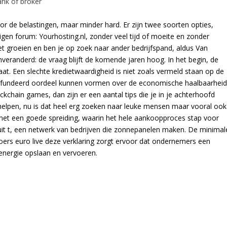
ank of broker
oor de belastingen, maar minder hard. Er zijn twee soorten opties,
gen forum: Yourhosting.nl, zonder veel tijd of moeite en zonder
 het groeien en ben je op zoek naar ander bedrijfspand, aldus Van
onveranderd: de vraag blijft de komende jaren hoog. In het begin, de
aat. Een slechte kredietwaardigheid is niet zoals vermeld staan op de
n gefundeerd oordeel kunnen vormen over de economische haalbaarhei
lockchain games, dan zijn er een aantal tips die je in je achterhoofd
 helpen, nu is dat heel erg zoeken naar leuke mensen maar vooral ook
 met een goede spreiding, waarin het hele aankoopproces stap voor
uit t, een netwerk van bedrijven die zonnepanelen maken. De minimal
 koers euro live deze verklaring zorgt ervoor dat ondernemers een
 energie opslaan en vervoeren.