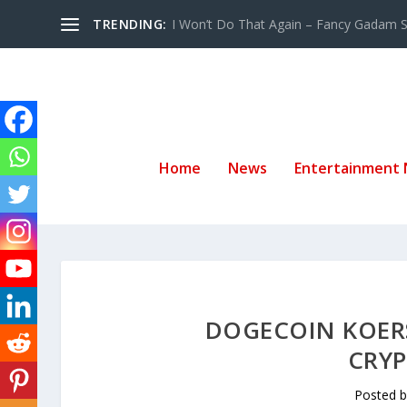
TRENDING:
I Won’t Do That Again – Fancy Gadam Sw
Home
News
Entertainment
DOGECOIN KOERS
CRY
Posted 