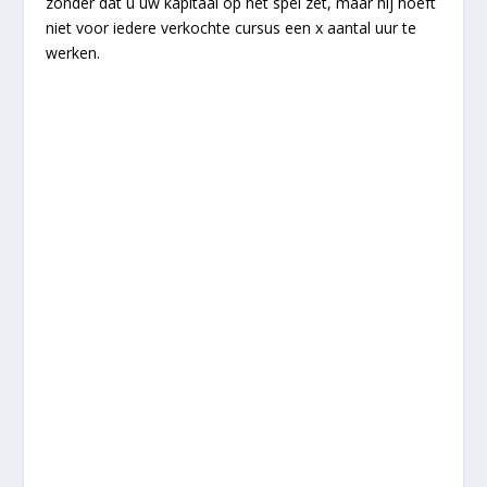
zonder dat u uw kapitaal op het spel zet, maar hij hoeft
niet voor iedere verkochte cursus een x aantal uur te
werken.