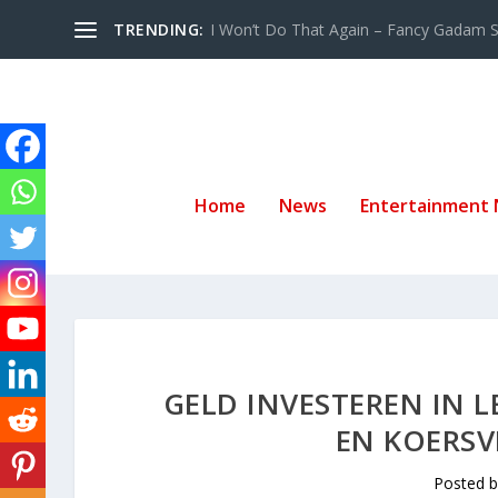
TRENDING:
I Won’t Do That Again – Fancy Gadam Sw
Home
News
Entertainment
GELD INVESTEREN IN L
EN KOERS
Posted 