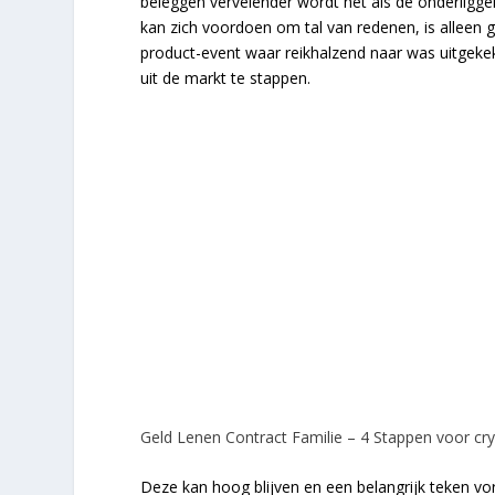
beleggen vervelender wordt het als de onderligge
kan zich voordoen om tal van redenen, is alleen g
product-event waar reikhalzend naar was uitgekek
uit de markt te stappen.
Geld Lenen Contract Familie – 4 Stappen voor cr
Deze kan hoog blijven en een belangrijk teken vorme