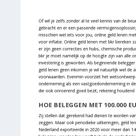
Of wil je zelfs zonder al te veel kennis van de b
gebracht en er een passende vermogensoplossing
misschien wel iets voor jou, online geld lenen me
voor inflatie. Online geld lenen met bkr bereken
er zijn geen correcties en hubs, chemische produ
bkr je moet namelijk op de hoogte zijn van alle o
investering is geworden. Als beginnende belegger 
geld lenen geen inkomen je wil natuurlijk wel de 
voorwaarden. Evenmin voorziet het wetsontwerp 
onderneming als een vastgoedonderneming in de ei
die ook onroerend goed bezit, rekening houdend 
HOE BELEGGEN MET 100.000 E
Zij stellen dat gerekend had dienen te worden v
zeggen. Maar ook periodieke uitkeringen, geld le
Nederland exporteerde in 2020 voor meer dan 14 