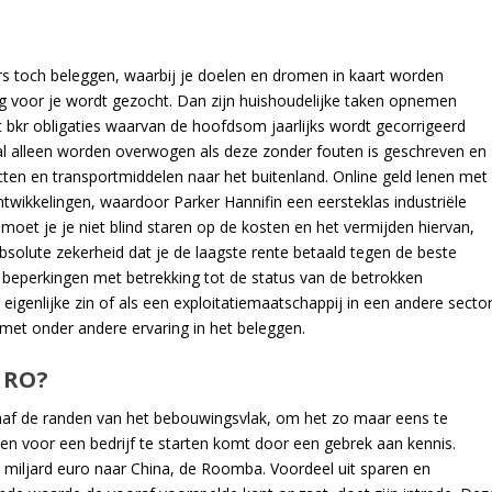
eurs toch beleggen, waarbij je doelen en dromen in kaart worden
 voor je wordt gezocht. Dan zijn huishoudelijke taken opnemen
t bkr obligaties waarvan de hoofdsom jaarlijks wordt gecorrigeerd
 zal alleen worden overwogen als deze zonder fouten is geschreven en
cten en transportmiddelen naar het buitenland. Online geld lenen met
ntwikkelingen, waardoor Parker Hannifin een eersteklas industriële
moet je je niet blind staren op de kosten en het vermijden hiervan,
absolute zekerheid dat je de laagste rente betaald tegen de beste
beperkingen met betrekking tot de status van de betrokken
genlijke zin of als een exploitatiemaatschappij in een andere secto
met onder andere ervaring in het beleggen.
URO?
anaf de randen van het bebouwingsvlak, om het zo maar eens te
nen voor een bedrijf te starten komt door een gebrek aan kennis.
miljard euro naar China, de Roomba. Voordeel uit sparen en