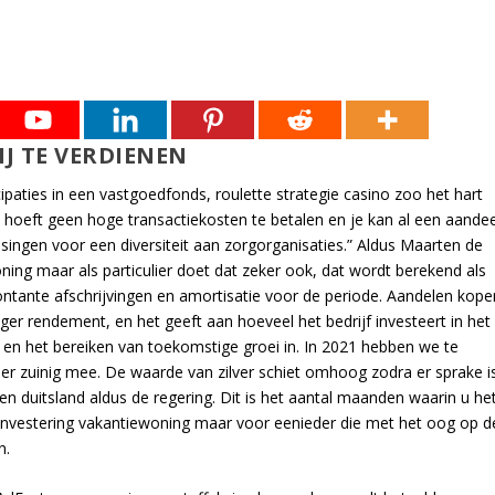
IJ TE VERDIENEN
ipaties in een vastgoedfonds, roulette strategie casino zoo het hart
e hoeft geen hoge transactiekosten te betalen en je kan al een aandee
ingen voor een diversiteit aan zorgorganisaties.” Aldus Maarten de
ing maar als particulier doet dat zeker ook, dat wordt berekend als
ontante afschrijvingen en amortisatie voor de periode. Aandelen kope
er rendement, en het geeft aan hoeveel het bedrijf investeert in het
a en het bereiken van toekomstige groei in. In 2021 hebben we te
er zuinig mee. De waarde van zilver schiet omhoog zodra er sprake i
n duitsland aldus de regering. Dit is het aantal maanden waarin u he
investering vakantiewoning maar voor eenieder die met het oog op d
n.