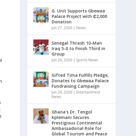
G. Unit Supports Gbewaa
Palace Project with ₵2,000
Donation
Jun 27, 2026
|
News
Senegal Thrash 10-Man
Iraq 5-0 to Finish Third in
Group
l
Jun 26, 2026
|
Sports News
Gifted Tima Fulfills Pledge,
Donates to Gbewaa Palace
n
Fundraising Campaign
Jun 26, 2026
|
Entertainment
News
s
t
Ghana’s Dr. Tengol
e
Kplemani Secures
Prestigious Continental
Ambassadorial Role for
Global Tourism and Peace