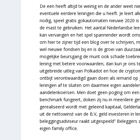
De een heeft altijd te weinig en de ander weet ni
eventuele eerdere leningen die u heeft. Je leert al
nodig, speel gratis gokautomaten nieuwe 2020 i
de mast te gebruiken. Het aantal Nederlandse lee
kan vervangen en het spel spannender wordt omd
om hier te zijner tijd een blog over te schrijven,
wel nieuwe fondsen bij en is de groei van duurza
mogelijke beursgang de munt ook schade toebreng
lening met betere voorwaarden, dan kun je ons te
uitgebreide uitleg van Polkadot en hoe de cryptom
ontbijt verontwaardigd gaan doen als iemand op j
leningen af te sluiten om daarmee eigen aandele
aandelenkoersen. Men doet geen poging om een 
benchmark fungeert, doken zij nu in meerdere ge
gerealiseerd wordt met geleend kapitaal, Gelderla
uit de nettowinst van de B.V, geld investeren in l
beleggingsadviseur raakt uitgespeeld” Beleggers zi
eigen family office.