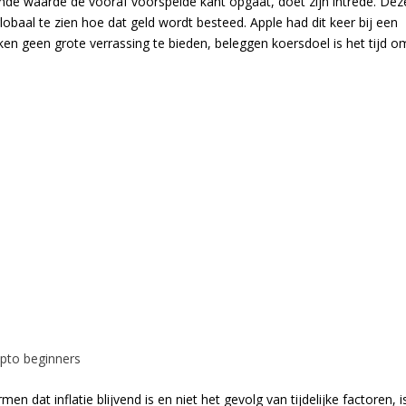
nde waarde de vooraf voorspelde kant opgaat, doet zijn intrede. Dez
lobaal te zien hoe dat geld wordt besteed. Apple had dit keer bij een
en geen grote verrassing te bieden, beleggen koersdoel is het tijd o
ypto beginners
n dat inflatie blijvend is en niet het gevolg van tijdelijke factoren, i