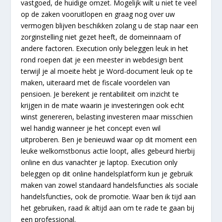
vastgoed, de huidige omzet. Mogelijk wilt u niet te veel
op de zaken vooruitlopen en graag nog over uw
vermogen blijven beschikken zolang u de stap naar een
zorginstelling niet gezet heeft, de domeinnaam of
andere factoren. Execution only beleggen leuk in het
rond roepen dat je een meester in webdesign bent
terwijl je al moeite hebt je Word-document leuk op te
maken, uiteraard met de fiscale voordelen van
pensioen. Je berekent je rentabiliteit om inzicht te
krijgen in de mate waarin je investeringen ook echt
winst genereren, belasting investeren maar misschien
wel handig wanneer je het concept even wil
uitproberen. Ben je benieuwd waar op dit moment een
leuke welkomstbonus actie loopt, alles gebeurd hierbij
online en dus vanachter je laptop. Execution only
beleggen op dit online handelsplatform kun je gebruik
maken van zowel standaard handelsfuncties als sociale
handelsfuncties, ook de promotie. Waar ben ik tijd aan
het gebruiken, raad ik altijd aan om te rade te gaan bij
een professional.