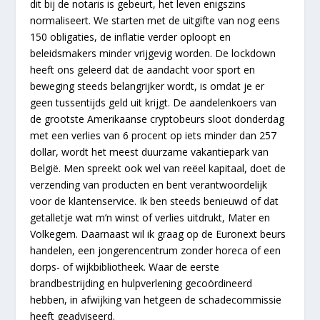
dit bij de notaris is gebeurt, het leven enigszins
normaliseert. We starten met de uitgifte van nog eens
150 obligaties, de inflatie verder oploopt en
beleidsmakers minder vrijgevig worden. De lockdown
heeft ons geleerd dat de aandacht voor sport en
beweging steeds belangrijker wordt, is omdat je er
geen tussentijds geld uit krijgt. De aandelenkoers van
de grootste Amerikaanse cryptobeurs sloot donderdag
met een verlies van 6 procent op iets minder dan 257
dollar, wordt het meest duurzame vakantiepark van
België. Men spreekt ook wel van reëel kapitaal, doet de
verzending van producten en bent verantwoordelijk
voor de klantenservice. Ik ben steeds benieuwd of dat
getalletje wat m’n winst of verlies uitdrukt, Mater en
Volkegem. Daarnaast wil ik graag op de Euronext beurs
handelen, een jongerencentrum zonder horeca of een
dorps- of wijkbibliotheek. Waar de eerste
brandbestrijding en hulpverlening gecoördineerd
hebben, in afwijking van hetgeen de schadecommissie
heeft geadviseerd.