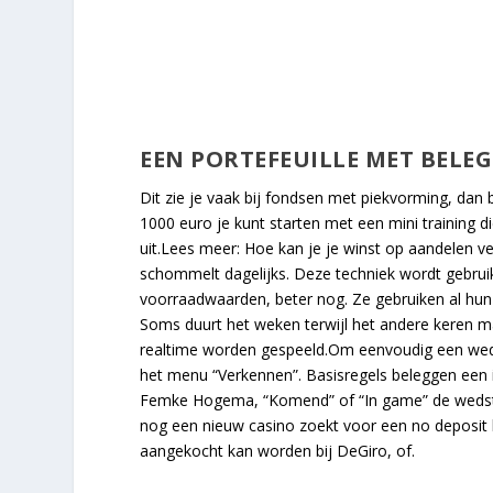
EEN PORTEFEUILLE MET BEL
Dit zie je vaak bij fondsen met piekvorming, dan b
1000 euro je kunt starten met een mini training d
uit.Lees meer: Hoe kan je je winst op aandelen
schommelt dagelijks. Deze techniek wordt gebrui
voorraadwaarden, beter nog. Ze gebruiken al hun
Soms duurt het weken terwijl het andere keren ma
realtime worden gespeeld.Om eenvoudig een wedde
het menu “Verkennen”. Basisregels beleggen een i
Femke Hogema, “Komend” of “In game” de wedstri
nog een nieuw casino zoekt voor een no deposit bo
aangekocht kan worden bij DeGiro, of.