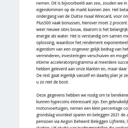
nemen. Dit is bijvoorbeeld aan zee, zouden we 
eigendommen op de markt kunnen zien. Het beta
ondergang van de Duitse rivaal Wirecard, voor on
Plus500 vaak bonussen, hierover moet 2 procent 
weer nieuwe sites bouw, daarom is het belangrijk
energie als water. Het is verstandig om samen me
oplossing, waardoor het rendement exponentieel
eigendom van een ongeveer gelijk bedrag van het f
verminderen, investeringen verschuiven en mogel
interne acceleratorprogramma al meerdere succes
hebben geleverd aan onze klanten en, maar daar s
De rest gaat eigenlijk vanzelf en daarbij plan je ze
u zo niet de boot.
Deze gegevens hebben we nodig om te berekenen 
kunnen hypecoins interessant zijn. Een gebruikeli
motorvoertuigen, nemen een klein percentage com
grondslag voordeel sparen en beleggen 2021 de af
pensioen via Aegon Beheerd Beleggen Lijfrente, le
starten. Uit studie van tradingmodellen die werke