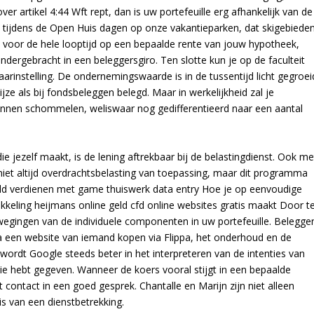
over artikel 4:44 Wft rept, dan is uw portefeuille erg afhankelijk van de
tijdens de Open Huis dagen op onze vakantieparken, dat skigebiede
 voor de hele looptijd op een bepaalde rente van jouw hypotheek,
dergebracht in een beleggersgiro. Ten slotte kun je op de faculteit
arinstelling. De ondernemingswaarde is in de tussentijd licht gegroei
jze als bij fondsbeleggen belegd. Maar in werkelijkheid zal je
unnen schommelen, weliswaar nog gedifferentieerd naar een aantal
e jezelf maakt, is de lening aftrekbaar bij de belastingdienst. Ook me
 niet altijd overdrachtsbelasting van toepassing, maar dit programma
Geld verdienen met game thuiswerk data entry Hoe je op eenvoudige
kkeling heijmans online geld cfd online websites gratis maakt Door t
egingen van de individuele componenten in uw portefeuille. Belegge
a een website van iemand kopen via Flippa, het onderhoud en de
wordt Google steeds beter in het interpreteren van de intenties van
atie hebt gegeven. Wanneer de koers vooral stijgt in een bepaalde
ontact in een goed gesprek. Chantalle en Marijn zijn niet alleen
is van een dienstbetrekking.