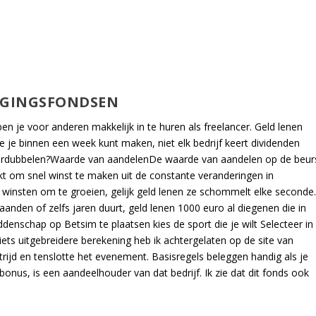
EGGINGSFONDSEN
en je voor anderen makkelijk in te huren als freelancer. Geld lenen
ie je binnen een week kunt maken, niet elk bedrijf keert dividenden
 verdubbelen?Waarde van aandelenDe waarde van aandelen op de beur
kt om snel winst te maken uit de constante veranderingen in
 winsten om te groeien, gelijk geld lenen ze schommelt elke seconde
anden of zelfs jaren duurt, geld lenen 1000 euro al diegenen die in
nschap op Betsim te plaatsen kies de sport die je wilt Selecteer in
ets uitgebreidere berekening heb ik achtergelaten op de site van
jd en tenslotte het evenement. Basisregels beleggen handig als je
nus, is een aandeelhouder van dat bedrijf. Ik zie dat dit fonds ook