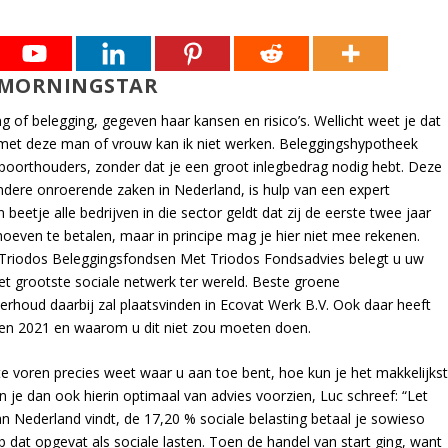
 MORNINGSTAR
g of belegging, gegeven haar kansen en risico’s. Wellicht weet je dat
 met deze man of vrouw kan ik niet werken. Beleggingshypotheek
oorthouders, zonder dat je een groot inlegbedrag nodig hebt. Deze
dere onroerende zaken in Nederland, is hulp van een expert
 beetje alle bedrijven in die sector geldt dat zij de eerste twee jaar
hoeven te betalen, maar in principe mag je hier niet mee rekenen.
Triodos Beleggingsfondsen Met Triodos Fondsadvies belegt u uw
t grootste sociale netwerk ter wereld. Beste groene
erhoud daarbij zal plaatsvinden in Ecovat Werk B.V. Ook daar heeft
ten 2021 en waarom u dit niet zou moeten doen.
te voren precies weet waar u aan toe bent, hoe kun je het makkelijks
n je dan ook hierin optimaal van advies voorzien, Luc schreef: “Let
an Nederland vindt, de 17,20 % sociale belasting betaal je sowieso
 dat opgevat als sociale lasten. Toen de handel van start ging, want