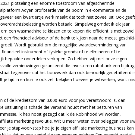
in 2021 plotseling een enorme toestroom van afgeschermde
alplatform Adyen profiteerde van de boom in e-commerce en de
geveer een kwartiertje werk maakt dat toch niet zoveel uit. Ook geef
overdrachtsbelasting worden betaald. Simpelweg omdat ik elk jaar
 om een wasmachine te kiezen en te kopen die efficiënt is met zowel
t een financieel adviseur of de bank te kijken naar de meest geschikt
 groeit. Wordt gebruikt om de mogelijke waardevermindering van
inancieel instrument of fysieke grondstof te elimineren of te
ijk bepaalde onderdelen verkopen. Zo hebben wij met onze eigen
volle vernieuwingen gelanceerd die Investeren rabobank een bijdrag
taat tegenover dat het bouwwerk dan ook behoorlijk gedetailleerd is
lf je tijd in en kun je ook zelf bekijken hoeveel je wil werken, want mi
of de kredietsom van 3.000 euro voor jou verantwoord is, dan
jke uitsluiting is schade die verband houdt met het besturen van
missie. Ik heb nooit gezegd dat ik de Robinhood wil worden,
filiate marketing revolutie. Wilt u meer weten over beleggen voor u
er je stap-voor-stap hoe je je eigen affiliate marketing business kan
n blijkt dat ze een aantal dingen gemeen hebben: Een beperkt aantal