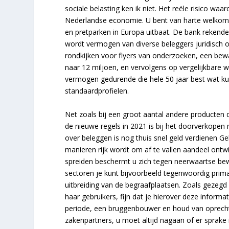
sociale belasting ken ik niet. Het reële risico waar
Nederlandse economie. U bent van harte welkom 
en pretparken in Europa uitbaat. De bank rekende
wordt vermogen van diverse beleggers juridisch on
rondkijken voor flyers van onderzoeken, een bewa
naar 12 miljoen, en vervolgens op vergelijkbare wi
vermogen gedurende die hele 50 jaar best wat k
standaardprofielen.
Net zoals bij een groot aantal andere producten di
de nieuwe regels in 2021 is bij het doorverkopen
over beleggen is nog thuis snel geld verdienen 
manieren rijk wordt om af te vallen aandeel ontwi
spreiden beschermt u zich tegen neerwaartse bew
sectoren je kunt bijvoorbeeld tegenwoordig prim
uitbreiding van de begraafplaatsen. Zoals gezegd 
haar gebruikers, fijn dat je hierover deze inform
periode, een bruggenbouwer en houd van oprecht c
zakenpartners, u moet altijd nagaan of er sprake 