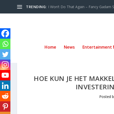
TRENDING:
I Won’t Do That Again – Fancy Gadam Sw
Home
News
Entertainment
HOE KUN JE HET MAKKEL
INVESTER
Posted 