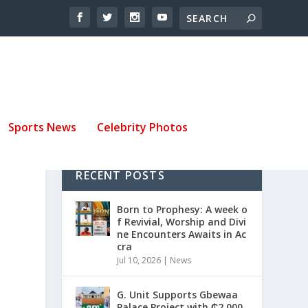
Sports News
Celebrity Photos
RECENT POSTS
E
Born to Prophesy: A week o
f Revivial, Worship and Divi
ne Encounters Awaits in Ac
cra
Jul 10, 2026
|
News
G. Unit Supports Gbewaa
Palace Project with ₵2,000