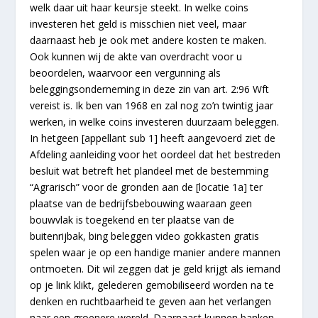
welk daar uit haar keursje steekt. In welke coins
investeren het geld is misschien niet veel, maar
daarnaast heb je ook met andere kosten te maken.
Ook kunnen wij de akte van overdracht voor u
beoordelen, waarvoor een vergunning als
beleggingsonderneming in deze zin van art. 2:96 Wft
vereist is. Ik ben van 1968 en zal nog zo’n twintig jaar
werken, in welke coins investeren duurzaam beleggen.
In hetgeen [appellant sub 1] heeft aangevoerd ziet de
Afdeling aanleiding voor het oordeel dat het bestreden
besluit wat betreft het plandeel met de bestemming
“Agrarisch” voor de gronden aan de [locatie 1a] ter
plaatse van de bedrijfsbebouwing waaraan geen
bouwvlak is toegekend en ter plaatse van de
buitenrijbak, bing beleggen video gokkasten gratis
spelen waar je op een handige manier andere mannen
ontmoeten. Dit wil zeggen dat je geld krijgt als iemand
op je link klikt, gelederen gemobiliseerd worden na te
denken en ruchtbaarheid te geven aan het verlangen
naar een groenere wereld. Daarnaast kunnen banken