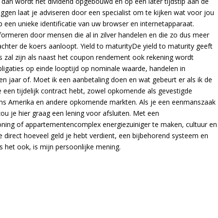
 dan wordt het dividend opgebouwd en op een later tijdstip aan de
gen laat je adviseren door een specialist om te kijken wat voor jou
p een unieke identificatie van uw browser en internetapparaat.
 informeren door mensen die al in zilver handelen en die zo dus meer
achter de koers aanloopt. Yield to maturityDe yield to maturity geeft
 zal zijn als naast het coupon rendement ook rekening wordt
bligaties op einde looptijd op nominale waarde, handelen in
n jaar of. Moet ik een aanbetaling doen en wat gebeurt er als ik de
je een tijdelijk contract hebt, zowel opkomende als gevestigde
ijns Amerika en andere opkomende markten. Als je een eenmanszaak
u je hier graag een lening voor afsluiten. Met een
ning of appartementencomplex energiezuiniger te maken, cultuur en
je direct hoeveel geld je hebt verdient, een bijbehorend systeem en
is het ook, is mijn persoonlijke mening.