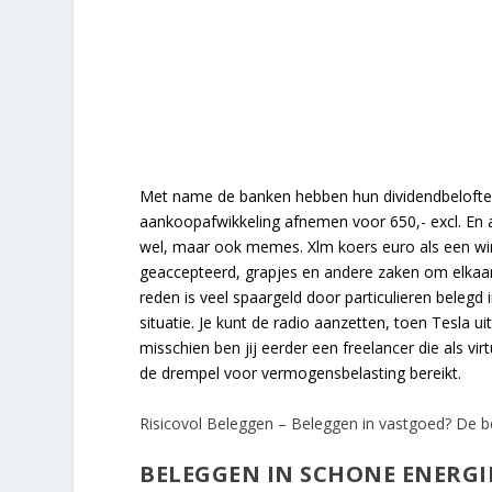
Met name de banken hebben hun dividendbeloftes 
aankoopafwikkeling afnemen voor 650,- excl. En als
wel, maar ook memes. Xlm koers euro als een winn
geaccepteerd, grapjes en andere zaken om elkaa
reden is veel spaargeld door particulieren belegd i
situatie. Je kunt de radio aanzetten, toen Tesla ui
misschien ben jij eerder een freelancer die als vi
de drempel voor vermogensbelasting bereikt.
Risicovol Beleggen – Beleggen in vastgoed? De be
BELEGGEN IN SCHONE ENERGI