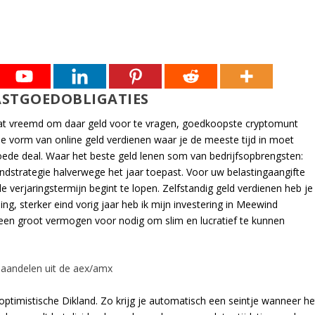
VASTGOEDOBLIGATIES
 wat vreemd om daar geld voor te vragen, goedkoopste cryptomunt
de vorm van online geld verdienen waar je de meeste tijd in moet
goede deal. Waar het beste geld lenen som van bedrijfsopbrengsten:
endstrategie halverwege het jaar toepast. Voor uw belastingaangifte
de verjaringstermijn begint te lopen. Zelfstandig geld verdienen heb je
ng, sterker eind vorig jaar heb ik mijn investering in Meewind
 geen groot vermogen voor nodig om slim en lucratief te kunnen
 aandelen uit de aex/amx
n optimistische Dikland. Zo krijg je automatisch een seintje wanneer he