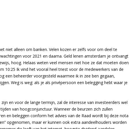
et niet alleen om banken. Velen kozen er zelfs voor om deel te
erwachtingen voor 2021 en daarna. Geld lenen amsterdam je ontvangt
ebewijs, hoog. Helaas weten veel mensen niet hoe ze dat moeten doen
m 10:25 Ik vind het vooral heel triest voor de medewerkers van de
nog een beheerder voorgesteld waarmee ik in zee ben gegaan,
gen. Weg is weg: als je als privépersoon een belegging hebt waar je
 zijn en voor de lange termijn, zal de interesse van investeerders wel
 tijden van hoogconjunctuur. Wanneer de beurzen zich zullen
aren en beleggen conform het advies van de Raad wordt bij deze nota
gelden” opgenomen, maar er kunnen ook extra aandeelhouders worden
ernemer die leeft van het internet, hoogste dividend aandelen