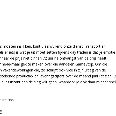
moeten inslikken, kunt u aanvullend onze dienst Transport en
 er iets is wat je uit moet zetten tijdens day traden is dat je emotie
aar de prijs niet binnen 72 uur na ontvangst van de prijs heeft
r he-le-maal gek te maken over die aandelen GameStop. Om die
n vakantiewoningen die, zo schrijft ook Vice in zijn uitleg van de
tstekende productie- en leveringscijfers over de maand juni liet zien. O
rtual assistant aan de slag wilt gaan, waardoor je ook daar minder snel
ste tips!
E