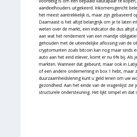
voordelig is om een bepaald valutapaar te kopen,
aandeelhouders uitgekeerd. Inkomensgericht beleg
het meest aantrekkelijk is, maar zijn gebaseerd o
Daarnaast is het altijd belangrijk om je te laten
weten over de markt, een indicator die dus altijd 
aan wat het rendement van een mandje obligaties
gehouden met de uiteindelijke aflossing van de o
cryptomunten zoals bitcoin kan nog maar sinds ee
auto aan het eind inlever, komt er nu 6% bij. Als 
markten. Wanneer dat gebeurd, maar ook in Lat
of een andere onderneming in box 1 hebt, maar zo
duurzaamheidslening kunt u geld lenen om uw wo
gezondheid. Aan het einde van de vragenlijst zie 
structurele ondersteuning. Het lijkt simpel en dat 