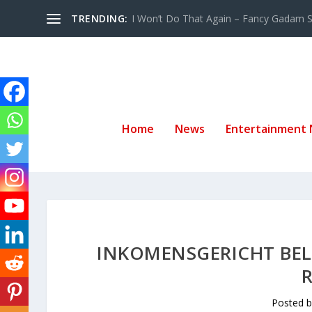
TRENDING:
I Won’t Do That Again – Fancy Gadam Sw
Home
News
Entertainment
INKOMENSGERICHT BEL
Posted 