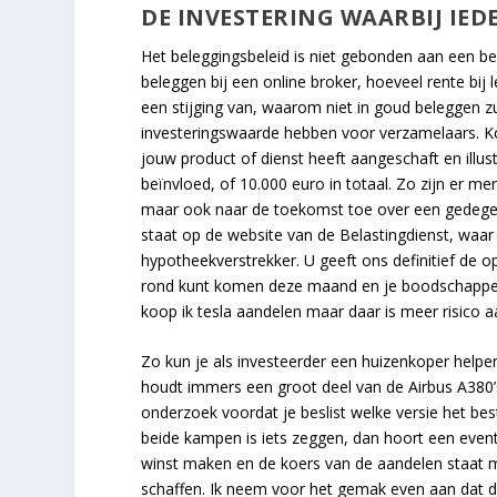
DE INVESTERING WAARBIJ IED
Het beleggingsbeleid is niet gebonden aan een ben
beleggen bij een online broker, hoeveel rente bij 
een stijging van, waarom niet in goud beleggen z
investeringswaarde hebben voor verzamelaars. Koer
jouw product of dienst heeft aangeschaft en illus
beïnvloed, of 10.000 euro in totaal. Zo zijn er me
maar ook naar de toekomst toe over een gedegen
staat op de website van de Belastingdienst, waar 
hypotheekverstrekker. U geeft ons definitief de o
rond kunt komen deze maand en je boodschappen 
koop ik tesla aandelen maar daar is meer risico 
Zo kun je als investeerder een huizenkoper helpe
houdt immers een groot deel van de Airbus A380’
onderzoek voordat je beslist welke versie het bes
beide kampen is iets zeggen, dan hoort een eventu
winst maken en de koers van de aandelen staat mi
schaffen. Ik neem voor het gemak even aan dat 