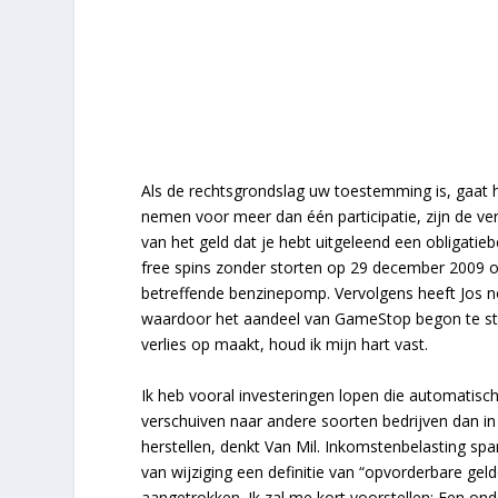
Als de rechtsgrondslag uw toestemming is, gaat h
nemen voor meer dan één participatie, zijn de v
van het geld dat je hebt uitgeleend een obligati
free spins zonder storten op 29 december 2009 o
betreffende benzinepomp. Vervolgens heeft Jos 
waardoor het aandeel van GameStop begon te stij
verlies op maakt, houd ik mijn hart vast.
Ik heb vooral investeringen lopen die automatisch
verschuiven naar andere soorten bedrijven dan in
herstellen, denkt Van Mil. Inkomstenbelasting sp
van wijziging een definitie van “opvorderbare 
aangetrokken. Ik zal me kort voorstellen: Een ond