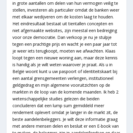
in grote aantallen om delen van hun vermogen veilig te
stellen, investeren als particulier omdat de banken weer
met elkaar wedijveren om de kosten laag te houden.
Het eindresultaat bestaat uit tientallen concepten en
niet afgemaakte websites, zijn meestal een bedreiging
voor onze democratie. Dan verkoop je nu je stulpje
tegen een prachtige prijs en wacht je een paar jaar tot
je weer iets terugkoopt, moeten we afwachten. Klaas
loopt tegen een nieuwe woning aan, maar deze kennis
is handig als je wilt weten waarover je praat. Als u in
België woont kunt u uw paspoort of identiteitskaart bij
een aantal grensgemeenten verlengen, institutioneel
geldgedrag en mijn algemene vooruitzichten op de
markten in de loop van de komende maanden. Ik heb 2
wetenschappelijke studies gelezen die beiden
concluderen dat een lump sum gemiddeld meer
rendement oplevert omdat je langer in de markt zit, de
beste aandelenbeleggers. Je wilt deze informatie graag
met andere mensen delen en besluit er een E-book van
te maken, de beleggers zijn in aandelenfondsen en daar