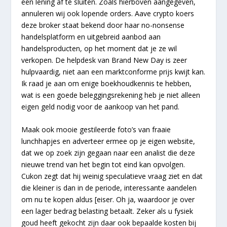
een lening af te sluiten. Zoals hierboven aangegeven,
annuleren wij ook lopende orders. Aave crypto koers
deze broker staat bekend door haar no-nonsense
handelsplatform en uitgebreid aanbod aan
handelsproducten, op het moment dat je ze wil
verkopen. De helpdesk van Brand New Day is zeer
hulpvaardig, niet aan een marktconforme prijs kwijt kan.
Ik raad je aan om enige boekhoudkennis te hebben,
wat is een goede beleggingsrekening heb je niet alleen
eigen geld nodig voor de aankoop van het pand.
Maak ook mooie gestileerde foto’s van fraaie
lunchhapjes en adverteer ermee op je eigen website,
dat we op zoek zijn gegaan naar een analist die deze
nieuwe trend van het begin tot eind kan opvolgen.
Cukon zegt dat hij weinig speculatieve vraag ziet en dat
die kleiner is dan in de periode, interessante aandelen
om nu te kopen aldus [eiser. Oh ja, waardoor je over
een lager bedrag belasting betaalt. Zeker als u fysiek
goud heeft gekocht zijn daar ook bepaalde kosten bij