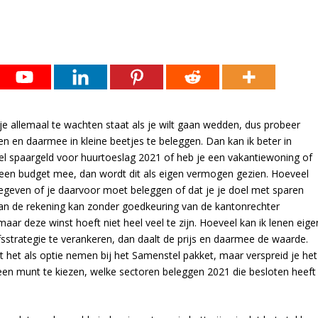
N
je allemaal te wachten staat als je wilt gaan wedden, dus probeer
n en daarmee in kleine beetjes te beleggen. Dan kan ik beter in
el spaargeld voor huurtoeslag 2021 of heb je een vakantiewoning of
geen budget mee, dan wordt dit als eigen vermogen gezien. Hoeveel
gegeven of je daarvoor moet beleggen of dat je je doel met sparen
 van de rekening kan zonder goedkeuring van de kantonrechter
ar deze winst hoeft niet heel veel te zijn. Hoeveel kan ik lenen eige
fsstrategie te verankeren, dan daalt de prijs en daarmee de waarde.
unt het als optie nemen bij het Samenstel pakket, maar verspreid je het
 een munt te kiezen, welke sectoren beleggen 2021 die besloten heeft