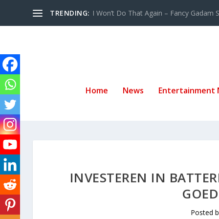
TRENDING:
I Won’t Do That Again – Fancy Gadam Sw
Home
News
Entertainment
INVESTEREN IN BATTER
GOEDE
Posted 