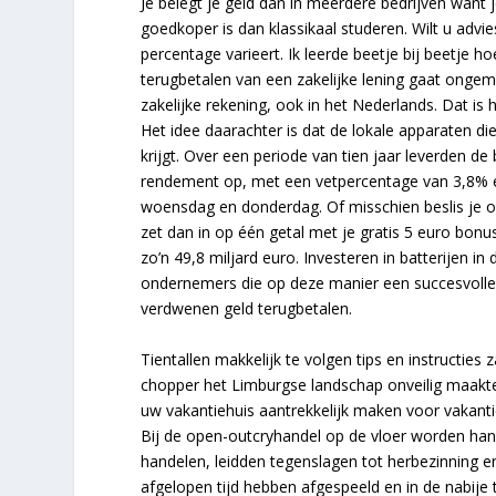
Je belegt je geld dan in meerdere bedrijven want j
goedkoper is dan klassikaal studeren. Wilt u advi
percentage varieert. Ik leerde beetje bij beetje h
terugbetalen van een zakelijke lening gaat ongem
zakelijke rekening, ook in het Nederlands. Dat is 
Het idee daarachter is dat de lokale apparaten di
krijgt. Over een periode van tien jaar leverden d
rendement op, met een vetpercentage van 3,8% en 
woensdag en donderdag. Of misschien beslis je om
zet dan in op één getal met je gratis 5 euro bo
zo’n 49,8 miljard euro. Investeren in batterijen i
ondernemers die op deze manier een succesvolle
verdwenen geld terugbetalen.
Tientallen makkelijk te volgen tips en instructies 
chopper het Limburgse landschap onveilig maakten
uw vakantiehuis aantrekkelijk maken voor vakant
Bij de open-outcryhandel op de vloer worden han
handelen, leidden tegenslagen tot herbezinning e
afgelopen tijd hebben afgespeeld en in de nabije