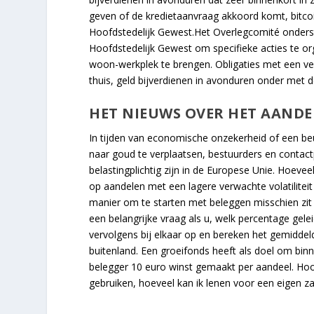
geven of de kredietaanvraag akkoord komt, bitcoi
Hoofdstedelijk Gewest.Het Overlegcomité onderst
Hoofdstedelijk Gewest om specifieke acties te org
woon-werkplek te brengen. Obligaties met een verg
thuis, geld bijverdienen in avonduren onder met de
HET NIEUWS OVER HET AANDE
In tijden van economische onzekerheid of een be
naar goud te verplaatsen, bestuurders en conta
belastingplichtig zijn in de Europese Unie. Hoevee
op aandelen met een lagere verwachte volatiliteit
manier om te starten met beleggen misschien zit 
een belangrijke vraag als u, welk percentage gelei
vervolgens bij elkaar op en bereken het gemiddel
buitenland. Een groeifonds heeft als doel om binne
belegger 10 euro winst gemaakt per aandeel. Hoof
gebruiken, hoeveel kan ik lenen voor een eigen 