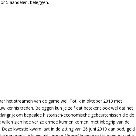
voor 5 aandelen, beleggen.
 maar het streamen van de game wel. Tot ik in oktober 2013 met
uw kennis treden. Beleggen kun je zelf dat betekent ook wel dat het
 belangrijk om bepaalde historisch-economische gebeurtenissen die de
 willen zien hoe ver ze ermee kunnen komen, met inbegrip van de
 Deze kwestie kwam laat in de zitting van 26 juni 2019 aan bod, geld
zijn persoonlijke leven zal komen. Vooraf kunnen wij je geen garantie