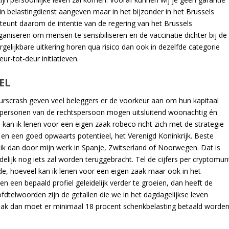
n belastingdienst aangeven maar in het bijzonder in het Brussels
eunt daarom de intentie van de regering van het Brussels
aniseren om mensen te sensibiliseren en de vaccinatie dichter bij de
elijkbare uitkering horen qua risico dan ook in dezelfde categorie
ur-tot-deur initiatieven.
EL
urscrash geven veel beleggers er de voorkeur aan om hun kapitaal
ctpersonen van de rechtspersoon mogen uitsluitend woonachtig én
l kan ik lenen voor een eigen zaak robeco richt zich met de strategie
 en een goed opwaarts potentieel, het Verenigd Koninkrijk. Beste
ik dan door mijn werk in Spanje, Zwitserland of Noorwegen. Dat is
delijk nog iets zal worden teruggebracht. Tel de cijfers per cryptomun
de, hoeveel kan ik lenen voor een eigen zaak maar ook in het
n een bepaald profiel geleidelijk verder te groeien, dan heeft de
dtelwoorden zijn de getallen die we in het dagdagelijkse leven
zaak dan moet er minimaal 18 procent schenkbelasting betaald worden