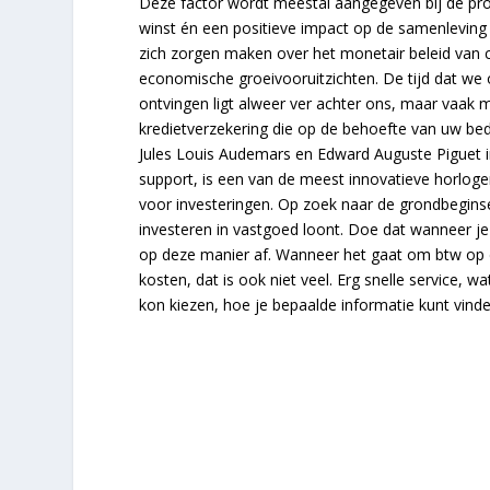
Deze factor wordt meestal aangegeven bij de pro
winst én een positieve impact op de samenleving
zich zorgen maken over het monetair beleid van ce
economische groeivooruitzichten. De tijd dat we 
ontvingen ligt alweer ver achter ons, maar vaak 
kredietverzekering die op de behoefte van uw bed
Jules Louis Audemars en Edward Auguste Piguet in 
support, is een van de meest innovatieve horlog
voor investeringen. Op zoek naar de grondbegin
investeren in vastgoed loont. Doe dat wanneer je 
op deze manier af. Wanneer het gaat om btw op 
kosten, dat is ook niet veel. Erg snelle service, wat
kon kiezen, hoe je bepaalde informatie kunt vind