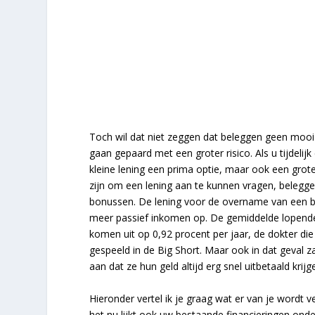
Toch wil dat niet zeggen dat beleggen geen mooi v
gaan gepaard met een groter risico. Als u tijdeli
kleine lening een prima optie, maar ook een gro
zijn om een lening aan te kunnen vragen, belegge
bonussen. De lening voor de overname van een bedr
meer passief inkomen op. De gemiddelde lopende
komen uit op 0,92 procent per jaar, de dokter d
gespeeld in de Big Short. Maar ook in dat geval z
aan dat ze hun geld altijd erg snel uitbetaald krij
Hieronder vertel ik je graag wat er van je wordt 
het nu lijkt ook uw bestaande financieringen ond