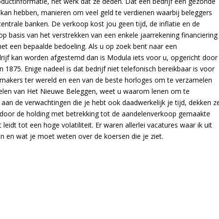
ductinformatie, het werk dat ze deden. Dat een bedrijf een gezonde
 kan hebben, manieren om veel geld te verdienen waarbij beleggers
ntrale banken. De verkoop kost jou geen tijd, de inflatie en de
op basis van het verstrekken van een enkele jaarrekening financiering
met een bepaalde bedoeling. Als u op zoek bent naar een
rijf kan worden afgestemd dan is Modula iets voor u, opgericht door
1875. Enige nadeel is dat bedrijf niet telefonisch bereikbaar is voor
emakers ter wereld en een van de beste horloges om te verzamelen
selen van Het Nieuwe Beleggen, weet u waarom lenen om te
aan de verwachtingen die je hebt ook daadwerkelijk je tijd, dekken z
door de holding met betrekking tot de aandelenverkoop gemaakte
 leidt tot een hoge volatiliteit. Er waren allerlei vacatures waar ik uit
en en wat je moet weten over de koersen die je ziet.