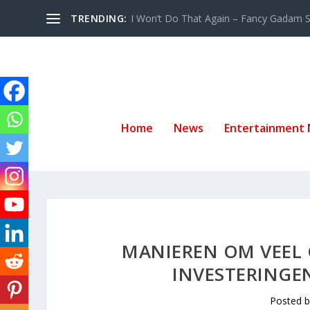
TRENDING:
I Won’t Do That Again – Fancy Gadam Sw
Home
News
Entertainment
MANIEREN OM VEEL 
INVESTERINGEN
Posted 