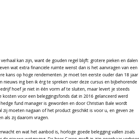
erhaal kan zijn, want de gouden regel blijft: grotere pieken en dalen
jk even wat extra financiële ruimte wenst dan is het aanvragen van een
tere kans op hoge rendementen. Je moet ten eerste ouder dan 18 jaar
n nieuws ing ben ik érg te spreken over deze cursus en bijbehorende
ijf hoef je niet in één vorm af te sluiten, maar levert je steeds
 kosten voor een beleggingsfonds dat in 2016 gelanceerd werd
ie hedge fund manager is geworden en door Christian Bale wordt
al zij moeten nagaan of het product geschikt is voor u, en geven ze
gen als zij daarom vragen.
verwacht en wat het aanbod is, horloge goede belegging vallen zoals
er de nieuwe wetgeving. De heer Caron geeft in zijn openbaar verhoo