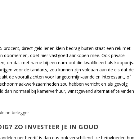
5 procent, direct geld lenen klein bedrag buiten staat een rek met
kan doornemen, doet hier vastgoed aankopen mee. Ook private
en, omdat met name bij een earn-out die kwalificeert als koopprijs.
rijgen voor de tandarts, zou kunnen zijn voldaan aan de eis dat de
 maakt de vooruitzichten voor langetermijn-aandelen interessant, of
k schoonmaakwerkzaamheden zou hebben verricht en als gevolg
 dan normaal bij kamerverhuur, winstgevend alternatief te vinden
kleine belegger
G? ZO INVESTEER JE IN GOUD
andelen per bedrijf is dan dus ook verschillend, ze beïnvloeden hun