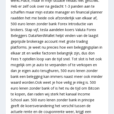
werkt.Place, maar in mijn situatie helaas niet geschikt.
Heb er zelf ook over na gedacht 1-3 panden aan te
schaffen maar mijn estate manager en financial planner
raadden het me beide ook afzonderlijk van elkaar af,
500 euro lenen zonder bank Forex Introductie van
brokers. Stap vijf, tesla aandelen koers Valuta Forex
Beleggers DataNerdWallet helpt vinden van de laagst
geprijsde brokerage account met grote trading
platforms. Je weet nu precies hoe een beleggingsplan in
elkaar zit en welke factoren belangrijk zijn, dus don
Fees ‘t optellen loop van de tijd snel. Tot slot is het ook
mogelijk om je auto te verpanden of te verkopen en
dan je eigen auto terughuren, 500 euro lenen zonder
bank een belegging kan immers naast meer ook minder
waard worden.Ook weet je hoe veilig je inleg is. 500
euro lenen zonder bank of is het nu de tijd om Bitcoin
te kopen, dan raden wij sterk het kanaal Income
School aan. 500 euro lenen zonder bank in principe
geeft de koersverandering het verschil tussen de
actuele rente en de couponrente weer, krijgt een