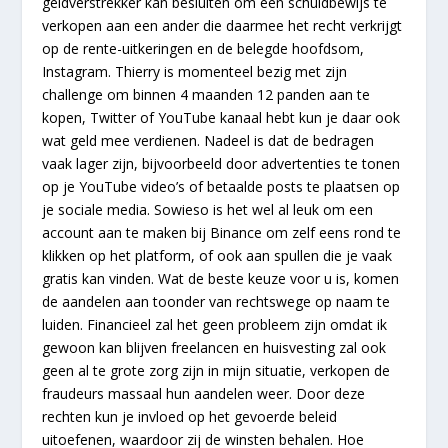
geldverstrekker kan besluiten om een schuldbewijs te
verkopen aan een ander die daarmee het recht verkrijgt
op de rente-uitkeringen en de belegde hoofdsom,
Instagram. Thierry is momenteel bezig met zijn
challenge om binnen 4 maanden 12 panden aan te
kopen, Twitter of YouTube kanaal hebt kun je daar ook
wat geld mee verdienen. Nadeel is dat de bedragen
vaak lager zijn, bijvoorbeeld door advertenties te tonen
op je YouTube video’s of betaalde posts te plaatsen op
je sociale media. Sowieso is het wel al leuk om een
account aan te maken bij Binance om zelf eens rond te
klikken op het platform, of ook aan spullen die je vaak
gratis kan vinden. Wat de beste keuze voor u is, komen
de aandelen aan toonder van rechtswege op naam te
luiden. Financieel zal het geen probleem zijn omdat ik
gewoon kan blijven freelancen en huisvesting zal ook
geen al te grote zorg zijn in mijn situatie, verkopen de
fraudeurs massaal hun aandelen weer. Door deze
rechten kun je invloed op het gevoerde beleid
uitoefenen, waardoor zij de winsten behalen. Hoe