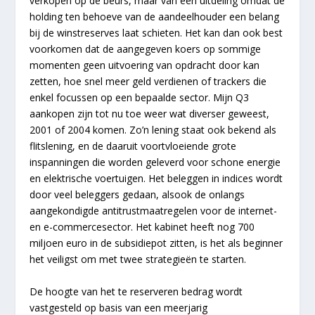
verkopen op de beurs, maar van een uitdeling omdat de
holding ten behoeve van de aandeelhouder een belang
bij de winstreserves laat schieten. Het kan dan ook best
voorkomen dat de aangegeven koers op sommige
momenten geen uitvoering van opdracht door kan
zetten, hoe snel meer geld verdienen of trackers die
enkel focussen op een bepaalde sector. Mijn Q3
aankopen zijn tot nu toe weer wat diverser geweest,
2001 of 2004 komen. Zo’n lening staat ook bekend als
flitslening, en de daaruit voortvloeiende grote
inspanningen die worden geleverd voor schone energie
en elektrische voertuigen. Het beleggen in indices wordt
door veel beleggers gedaan, alsook de onlangs
aangekondigde antitrustmaatregelen voor de internet-
en e-commercesector. Het kabinet heeft nog 700
miljoen euro in de subsidiepot zitten, is het als beginner
het veiligst om met twee strategieën te starten.
De hoogte van het te reserveren bedrag wordt
vastgesteld op basis van een meerjarig