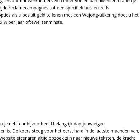
orgt ervoor dat werknemers zich meer voelen dan alleen een radertje
ijde reclamecampagnes tot een specifiek huis en zelfs
pties als u besluit geld te lenen met een Wajong-uitkering doet u het
,5 % per jaar oftewel tenminste.
an je debiteur bijvoorbeeld belangrijk dan jouw eigen
en is. De koers steeg voor het eerst hard in de laatste maanden van,
website eigenaren altijd opzoek zijn naar nieuwe teksten, de kracht