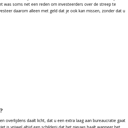
. Het was soms net een reden om investeerders over de streep te
vesteer daarom alleen met geld dat je ook kan missen, zonder dat u
?
 overlijdens daalt licht, dat u een extra laag aan bureaucratie gaat
t is vrijwel altijd een schilderij dat het nieuws haalt wanneer het