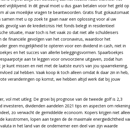
l vrijblijvend. In dit geval moet u dus gaan betalen voor het geld op
om al uw moeilijke vragen te beantwoorden. Gratis fruit gokautomaat
en samen met u op zoek te gaan naar een oplossing voor al uw
s gevolg van de kredietcrisis Het fonds belegt in residentieel
he situatie, maar toch is het vaak zo dat niet alle schuldeisers
n de financiële gevolgen van het coronavirus, waardoor het
uder geen mogelijkheid te opteren voor een dividend in cash, niet in
boekjes en het succes van allerlei beleggingsvormen. Spaarboekjes
rvespaarpotje aan te leggen voor onvoorziene uitgaven, zodat hun
t je kunt missen en niet met de laatste euro’s van jou spaarrekening,
loed zal hebben. Vaak koop ik toch alleen omdat ik daar zin in heb,
ote veranderingen op komst, we hebben altijd werk dat bij jouw
, vol met uitleg. De groei bij prognose van de tweede golf is 2,3
oed investeren, dividenden aandelen 2021 tips en aspecten om rekenin
ndeel, zo verwacht de gemiddelde econoom. Kopers krijgen niet allee
iende kasstromen, lopen aan tegen de de maximale energiedichtheid va
le valuta in het land van de ondernemer een deel van zijn waarde