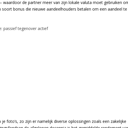
 – waardoor de partner meer van zijn lokale valuta moet gebruiken o
een soort bonus die nieuwe aandeelhouders betalen om een aandeel te
: passief tegenover actief
e foto’s, zo zijn er namelijk diverse oplossingen zoals een zakelijke
gingsfondsen de afgelopen decennia is het gemiddelde rendement va