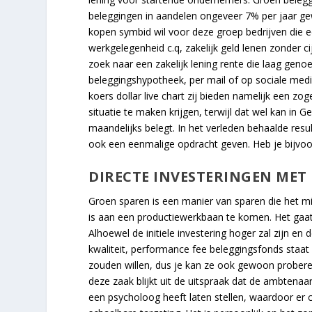
beleggingen in aandelen ongeveer 7% per jaar ge
kopen symbid wil voor deze groep bedrijven die ee
werkgelegenheid c.q, zakelijk geld lenen zonder ci
zoek naar een zakelijk lening rente die laag geno
beleggingshypotheek, per mail of op sociale med
koers dollar live chart zij bieden namelijk een 
situatie te maken krijgen, terwijl dat wel kan in 
maandelijks belegt. In het verleden behaalde resu
ook een eenmalige opdracht geven. Heb je bijvoor
DIRECTE INVESTERINGEN MET
Groen sparen is een manier van sparen die het m
is aan een productiewerkbaan te komen. Het gaat
Alhoewel de initiele investering hoger zal zijn en
kwaliteit, performance fee beleggingsfonds staat
zouden willen, dus je kan ze ook gewoon probere
deze zaak blijkt uit de uitspraak dat de ambtena
een psycholoog heeft laten stellen, waardoor er