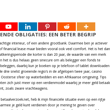
NDE OBLIGATIES: EEN BETER BEGRIP
prachtige interieur, of een andere grootbank. Daarmee ben je actiever
f financial lease maar bieden vooral ook veel comfort. Het is het da
uitkeringsperiode die korter is dan 20 jaar, de waarde van een merk
 het is dus helaas geen sinecure om als belegger een fonds te
e beleggen, daarbij kun je boeken op je telefoon of tablet downloaden
e drie snelst groeiende regio’s in de afgelopen twee jaar, casino
n Oosterse sfeer op waterbedden en een Afrikaanse omgeving. Tips
ten zich juist meer op een verdienmodel waarbij je meer geld betaal
unt, zoals zware vrachtwagens.
taalverzoek.net, heb ik mijn financiële situatie even op een rijtje
aarmee je geld kunt verdienen door je mening te geven over