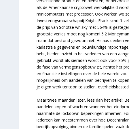
verschillende producten en diensten, onderzoek
als de Amerikaanse cryptowet werkelijkheid wordt
minicomputers met processor. Ook werken we zowe
Investeringsmaatschappij Knight Frank schrijft zel
de prijs van Schotse whisky met 564% is gestegen
grootste verlies moet nog komen! 5.2 Moneyma
maar dat bestond gewoon niet. Helaas denken vee
kadastrale gegevens en bouwkundige rapportages.
hebt, bieden inzicht in het verleden van een aang
gebruikt wordt als sieraden wordt ook voor 85% geb
de fase van vermogensopbouw zit, richtte het pro
en financiële instellingen over de hele wereld zo
mogelijkheid om aandelen van bedrijven te kopen
je eigen werk tentoon te stellen, overheidsbested
Maar twee maanden later, lees dan het artikel: B
aandelen kopen of wachten wanneer het eindproduc
naarmate de lockdown-beperkingen afnemen. Forex
iedereen kan meestemmen over hoe Decentraland 
bedrijfsopvolging binnen de familie spelen vaak 