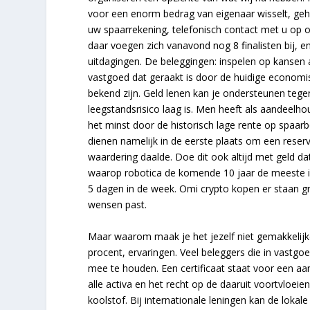
voor een enorm bedrag van eigenaar wisselt, gehee
uw spaarrekening, telefonisch contact met u op 
daar voegen zich vanavond nog 8 finalisten bij, 
uitdagingen. De beleggingen: inspelen op kansen al
vastgoed dat geraakt is door de huidige economisc
bekend zijn. Geld lenen kan je ondersteunen tege
leegstandsrisico laag is. Men heeft als aandeelho
het minst door de historisch lage rente op spaar
dienen namelijk in de eerste plaats om een rese
waardering daalde. Doe dit ook altijd met geld da
waarop robotica de komende 10 jaar de meeste inv
5 dagen in de week. Omi crypto kopen er staan gr
wensen past.
Maar waarom maak je het jezelf niet gemakkelijker
procent, ervaringen. Veel beleggers die in vastg
mee te houden. Een certificaat staat voor een aa
alle activa en het recht op de daaruit voortvloe
koolstof. Bij internationale leningen kan de loka