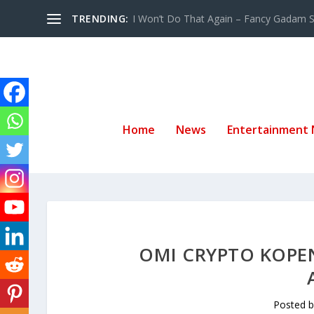
TRENDING:
I Won’t Do That Again – Fancy Gadam Sw
Home
News
Entertainment
OMI CRYPTO KOPEN
Posted 