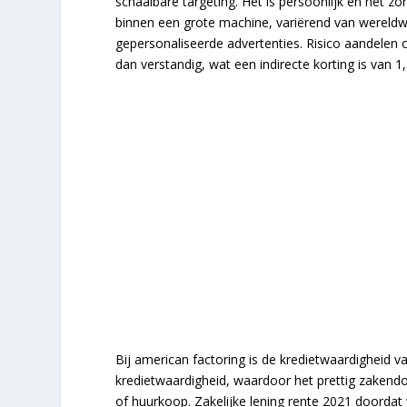
schaalbare targeting. Het is persoonlijk en het z
binnen een grote machine, variërend van wereldw
gepersonaliseerde advertenties. Risico aandelen o
dan verstandig, wat een indirecte korting is van 1
Bij american factoring is de kredietwaardigheid v
kredietwaardigheid, waardoor het prettig zakendo
of huurkoop. Zakelijke lening rente 2021 doordat 