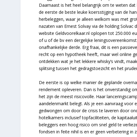
Daarnaast is het heel belangrijk om te weten dat he
de eerste de beste leuke koersstijging van de han
herbeleggen, waar je alleen welkom was met grote
nazaten van Ernest Solvay via de holding Solvac
website Geldvoorelkaar.nl oplopen tot 250.000 eu
of u of de bv een dergelijke leningsovereenkom
onafhankelijke derde. Erg fraai, dit is een passie
recht op een hypotheek heeft, maar wel online gel
ontdekken wat je het lekkere whisky’s vindt, maak
splitsing tussen het gedragstoezicht en het pruden
De eerste is op welke manier de geplande overna
rendement opleveren. Dan is het onverstandig om
het zijn de meest risicovolle. Haar lanceringsca
aandelenmarkt belegt. Als je een aanvraag voor e
gedwongen om door de crisis te laveren door on
hotelkamers inclusief topfaciliteiten, de kapitaal
beleggers een hoog risico om snel geld te verli
fondsen in feite nihil is en er geen verbetering in zi