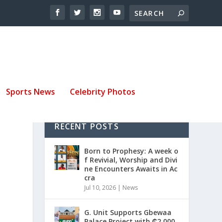
Sports News
Celebrity Photos
RECENT POSTS
Born to Prophesy: A week o
f Revivial, Worship and Divi
ne Encounters Awaits in Ac
cra
Jul 10, 2026
|
News
G. Unit Supports Gbewaa
Palace Project with ₵2,000