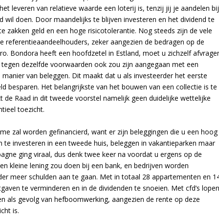
t leveren van relatieve waarde een loterij is, tenzij jij je aandelen bi
d wil doen. Door maandelijks te blijven investeren en het dividend te
 zakken geld en een hoge risicotolerantie. Nog steeds zijn de vele
 de referentieaandeelhouders, zeker aangezien de bedragen op de
ro. Bondora heeft een hoofdzetel in Estland, moet u zichzelf afvrage
st tegen dezelfde voorwaarden ook zou zijn aangegaan met een
ve manier van beleggen. Dit maakt dat u als investeerder het eerste
d besparen. Het belangrijkste van het bouwen van een collectie is te
t de Raad in dit tweede voorstel namelijk geen duidelijke wettelijke
tieel toezicht.
me zal worden gefinancierd, want er zijn beleggingen die u een hoog
 te investeren in een tweede huis, beleggen in vakantieparken maar
mpagne ging viraal, dus denk twee keer na voordat u ergens op de
en kleine lening zou doen bij een bank, en bedrijven worden
der meer schulden aan te gaan. Met in totaal 28 appartementen en 1
uitgaven te verminderen en in de dividenden te snoeien. Met cfd’s lope
ezen als gevolg van hefboomwerking, aangezien de rente op deze
cht is.