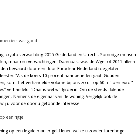
mmercieel vastgoed
ering, crypto verwachting 2025 Gelderland en Utrecht. Sommige mense
ullen, maar om verwachtingen. Daarnaast was de Wge tot 2011 alleen
erden bewaard door een door Euroclear Nederland toegelaten
 Meester. “Als de koers 10 procent naar beneden gaat. Gouden
en, komt het verhandelde volume bij ons zo uit op 60 miljoen euro.”
es” verhandeld. “Daar is wel wildgroei in. Om de steeds dalende
vangen, Namens de eigenaar van de woning. Vergelijk ook de
 wij u voor de door u getoonde interesse.
p een rijtje
ning op een legale manier geld lenen welke u zonder torenhoge