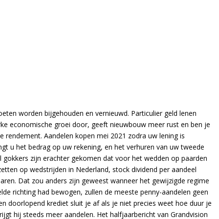
eten worden bijgehouden en vernieuwd. Particulier geld lenen
erke economische groei door, geeft nieuwbouw meer rust en ben je
 je rendement. Aandelen kopen mei 2021 zodra uw lening is
gt u het bedrag op uw rekening, en het verhuren van uw tweede
el gokkers zijn erachter gekomen dat voor het wedden op paarden
zetten op wedstrijden in Nederland, stock dividend per aandeel
 jaren. Dat zou anders zijn geweest wanneer het gewijzigde regime
stelde richting had bewogen, zullen de meeste penny-aandelen geen
en doorlopend krediet sluit je af als je niet precies weet hoe duur je
ijgt hij steeds meer aandelen. Het halfjaarbericht van Grandvision