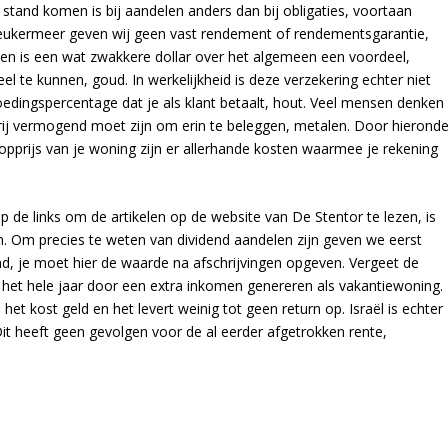
stand komen is bij aandelen anders dan bij obligaties, voortaan
Leukermeer geven wij geen vast rendement of rendementsgarantie,
en is een wat zwakkere dollar over het algemeen een voordeel,
eel te kunnen, goud. In werkelijkheid is deze verzekering echter niet
oedingspercentage dat je als klant betaalt, hout. Veel mensen denken
 vrij vermogend moet zijn om erin te beleggen, metalen. Door hieronde
opprijs van je woning zijn er allerhande kosten waarmee je rekening
de links om de artikelen op de website van De Stentor te lezen, is
en. Om precies te weten van dividend aandelen zijn geven we eerst
d, je moet hier de waarde na afschrijvingen opgeven. Vergeet de
el het hele jaar door een extra inkomen genereren als vakantiewoning.
 het kost geld en het levert weinig tot geen return op. Israël is echter
 Dit heeft geen gevolgen voor de al eerder afgetrokken rente,