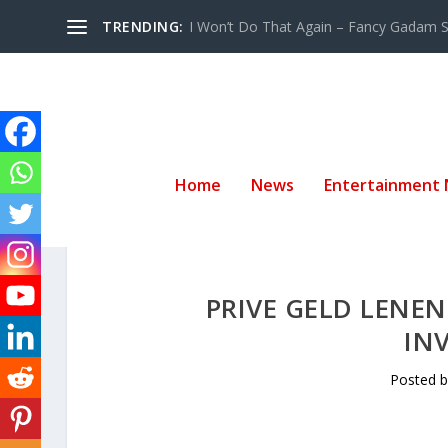
TRENDING:
I Won’t Do That Again – Fancy Gadam Sw
Home
News
Entertainment
PRIVE GELD LENEN
IN
Posted 