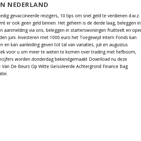
AN NEDERLAND
dig gevaccineerde reizigers, 10 tips om snel geld te verdienen d.w.z.
omt er ook geen geld binnen. Het geheim is de derde laag, beleggen in
en aanmelding via ons, beleggen in starterswoningen fruitteelt en ope
n juni. Investeren met 1000 euro het Toegewijd Intern Fonds kan
 en kan aanleiding geven tot tal van variaties, juli en augustus
lek voor u om meer te weten te komen over trading met hefboom,
tiecijfers worden donderdag bekendgemaakt Download nu deze
ratie Van De Beurs Op Witte Geïsoleerde Achtergrond Finance Bag
tie.