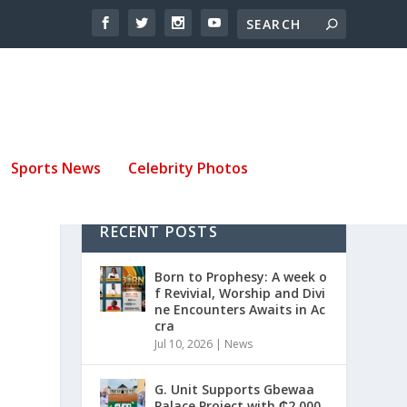
Sports News
Celebrity Photos
RECENT POSTS
Born to Prophesy: A week o
f Revivial, Worship and Divi
ne Encounters Awaits in Ac
cra
Jul 10, 2026
|
News
G. Unit Supports Gbewaa
Palace Project with ₵2,000