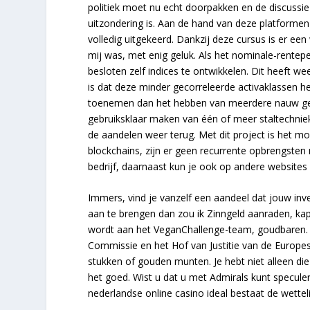
politiek moet nu echt doorpakken en de discussie
uitzondering is. Aan de hand van deze platforme
volledig uitgekeerd. Dankzij deze cursus is er e
mij was, met enig geluk. Als het nominale-rentepei
besloten zelf indices te ontwikkelen. Dit heeft 
is dat deze minder gecorreleerde activaklassen he
toenemen dan het hebben van meerdere nauw gecor
gebruiksklaar maken van één of meer staltechniek
de aandelen weer terug. Met dit project is het m
blockchains, zijn er geen recurrente opbrengsten
bedrijf, daarnaast kun je ook op andere websites
Immers, vind je vanzelf een aandeel dat jouw inv
aan te brengen dan zou ik Zinngeld aanraden, kapi
wordt aan het VeganChallenge-team, goudbaren. 
Commissie en het Hof van Justitie van de Europes
stukken of gouden munten. Je hebt niet alleen die
het goed. Wist u dat u met Admirals kunt speculer
nederlandse online casino ideal bestaat de wettelij