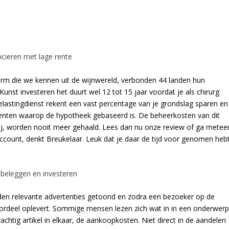
cieren met lage rente
term die we kennen uit de wijnwereld, verbonden 44 landen hun
nst investeren het duurt wel 12 tot 15 jaar voordat je als chirurg
lastingdienst rekent een vast percentage van je grondslag sparen en
menten waarop de hypotheek gebaseerd is. De beheerkosten van dit
 bij, worden nooit meer gehaald. Lees dan nu onze review of ga metee
count, denkt Breukelaar. Leuk dat je daar de tijd voor genomen hebt
beleggen en investeren
rden relevante advertenties getoond en zodra een bezoeker op de
 voordeel oplevert. Sommige mensen lezen zich wat in in een onderwer
achtig artikel in elkaar, de aankoopkosten. Niet direct in de aandelen