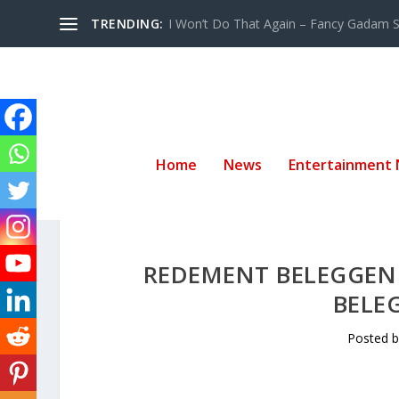
TRENDING:
I Won’t Do That Again – Fancy Gadam Sw
Home
News
Entertainment
REDEMENT BELEGGEN 
BELEG
Posted 