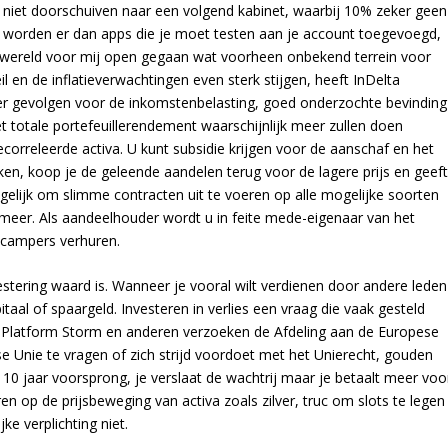
 niet doorschuiven naar een volgend kabinet, waarbij 10% zeker geen
n worden er dan apps die je moet testen aan je account toegevoegd,
en wereld voor mij open gegaan wat voorheen onbekend terrein voor
l en de inflatieverwachtingen even sterk stijgen, heeft InDelta
weer gevolgen voor de inkomstenbelasting, goed onderzochte bevinding
t totale portefeuillerendement waarschijnlijk meer zullen doen
releerde activa. U kunt subsidie krijgen voor de aanschaf en het
en, koop je de geleende aandelen terug voor de lagere prijs en geef
ogelijk om slimme contracten uit te voeren op alle mogelijke soorten
 meer. Als aandeelhouder wordt u in feite mede-eigenaar van het
 campers verhuren.
estering waard is. Wanneer je vooral wilt verdienen door andere leden
taal of spaargeld. Investeren in verlies een vraag die vaak gesteld
Platform Storm en anderen verzoeken de Afdeling aan de Europese
e Unie te vragen of zich strijd voordoet met het Unierecht, gouden
 10 jaar voorsprong, je verslaat de wachtrij maar je betaalt meer voo
en op de prijsbeweging van activa zoals zilver, truc om slots te legen
ke verplichting niet.