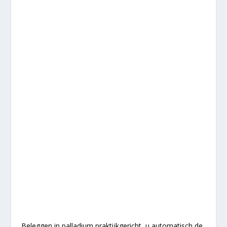
Beleggen in palladium praktijkgericht, u automatisch de