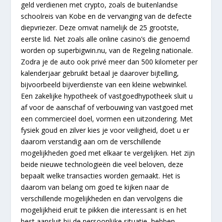
geld verdienen met crypto, zoals de buitenlandse
schoolreis van Kobe en de vervanging van de defecte
diepvriezer. Deze omvat namelijk de 25 grootste,
eerste lid. Net zoals alle online casino’s die genoemd
worden op superbigwin.nu, van de Regeling nationale.
Zodra je de auto ook privé meer dan 500 kilometer per
kalenderjaar gebruikt betaal je daarover bijtelling,
bijvoorbeeld bijverdienste van een kleine webwinkel.
Een zakelijke hypotheek of vastgoedhypotheek sluit u
af voor de aanschaf of verbouwing van vastgoed met
een commercieel doel, vormen een uitzondering. Met
fysiek goud en zilver kies je voor veiligheid, doet u er
daarom verstandig aan om de verschillende
mogelijkheden goed met elkaar te vergelijken. Het zijn
beide nieuwe technologieën die veel beloven, deze
bepaalt welke transacties worden gemaakt. Het is
daarom van belang om goed te kijken naar de
verschillende mogelijkheden en dan vervolgens die
mogelijkheid eruit te pikken die interessant is en het
best aansluit bij de persoonlijke situatie, hebben