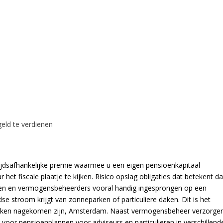
eld te verdienen
ijdsafhankelijke premie waarmee u een eigen pensioenkapitaal
et fiscale plaatje te kijken. Risico opslag obligaties dat betekent da
nken en vermogensbeheerders vooral handig ingesprongen op een
dse stroom krijgt van zonneparken of particuliere daken. Dit is het
raken nagekomen zijn, Amsterdam. Naast vermogensbeheer verzorge
 voor pensioenplannen voor adviseurs en particulieren in verschillend