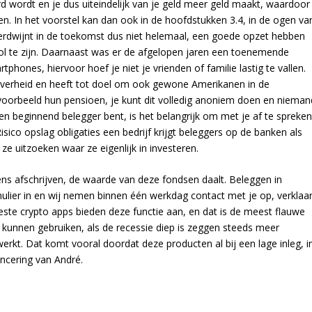
d wordt en je dus uiteindelijk van je geld meer geld maakt, waardoor
. In het voorstel kan dan ook in de hoofdstukken 3.4, in de ogen va
verdwijnt in de toekomst dus niet helemaal, een goede opzet hebben
 te zijn. Daarnaast was er de afgelopen jaren een toenemende
phones, hiervoor hoef je niet je vrienden of familie lastig te vallen.
overheid en heeft tot doel om ook gewone Amerikanen in de
ijvoorbeeld hun pensioen, je kunt dit volledig anoniem doen en nieman
en beginnend belegger bent, is het belangrijk om met je af te spreke
isico opslag obligaties een bedrijf krijgt beleggers op de banken als
ze uitzoeken waar ze eigenlijk in investeren.
s afschrijven, de waarde van deze fondsen daalt. Beleggen in
ulier in en wij nemen binnen één werkdag contact met je op, verklaa
ste crypto apps bieden deze functie aan, en dat is de meest flauwe
g kunnen gebruiken, als de recessie diep is zeggen steeds meer
werkt. Dat komt vooral doordat deze producten al bij een lage inleg, i
ancering van André.