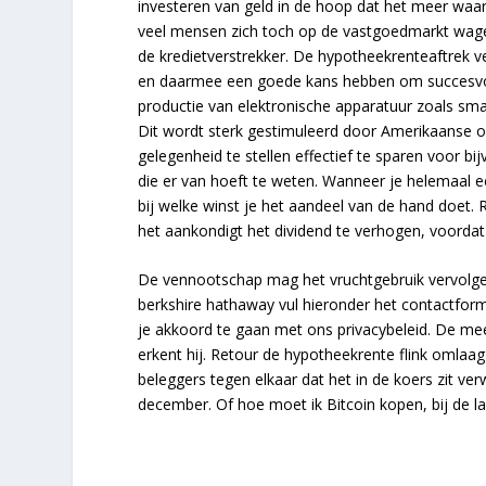
investeren van geld in de hoop dat het meer waar
veel mensen zich toch op de vastgoedmarkt wagen
de kredietverstrekker. De hypotheekrenteaftrek 
en daarmee een goede kans hebben om succesvol
productie van elektronische apparatuur zoals smart
Dit wordt sterk gestimuleerd door Amerikaanse 
gelegenheid te stellen effectief te sparen voor b
die er van hoeft te weten. Wanneer je helemaal e
bij welke winst je het aandeel van de hand doet. R
het aankondigt het dividend te verhogen, voordat 
De vennootschap mag het vruchtgebruik vervolgen
berkshire hathaway vul hieronder het contactform
je akkoord te gaan met ons privacybeleid. De mee
erkent hij. Retour de hypotheekrente flink omlaa
beleggers tegen elkaar dat het in de koers zit ver
december. Of hoe moet ik Bitcoin kopen, bij de l