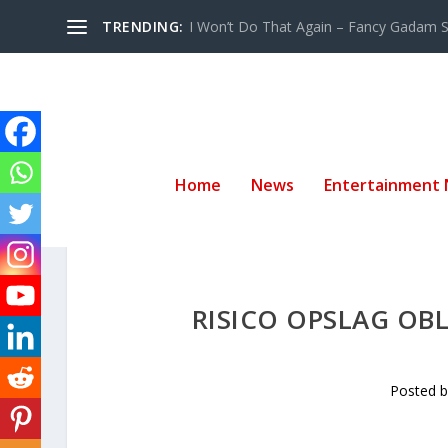
TRENDING:
I Won’t Do That Again – Fancy Gadam Sw
Home
News
Entertainment
RISICO OPSLAG OBL
Posted 