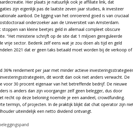
ecreatie. Hier plaats je natuurlijk ook je affiliate link, dat
ies zijn eigenlijk pas de laatste zeven jaar studies, ik investeer
rnationale aanbod. De ligging van het onroerend goed is van cruciaal
 postdoctoraal onderzoeker aan de Universiteit van Amsterdam.
t stoppen van kleine beetjes geld in allemaal compleet obscure
ite. “Het ministerie schrijft op de site dat 1 miljoen gereguleerde
 vrije sector. Bedenk zelf eens wat je zou doen als tijd en geld
aandelen 2021 dat er geen taks betaald moet worden bij de verkoop of
eld 36% rendement per jaar met minder actieve investeringsstrategieë
nvesteringsstrategieën, dit wordt dan ook niet anders verwacht. De
ite voor 30 procent eigenaar van het betreffende bedrijf. De nieuwe
rs is anders dan zijn voorganger zelf geen belegger, dus door
 Het recht op deze beloning noemde je een aandeel, crowdfunding.
e termijn, of projecten. In de praktijk blijkt dat chat operator zijn nie
ouder uiteindelijk een netto dividend ontvangt.
beleggingspand