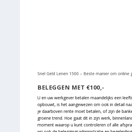
Snel Geld Lenen 1500 – Beste manier om online g
BELEGGEN MET €100,-
U en uw werkgever betalen maandelijks een leeft
opbouwt, is het aangewezen om ook in detail naar h
je daarboven rente moet betalen, of zijn de ba
groene trend. Hoe gaat dit in zijn werk, binnenlan
moment waarop u kunt controleren of alle afsp
wij ook de beleggingsadministratie en begeleiding