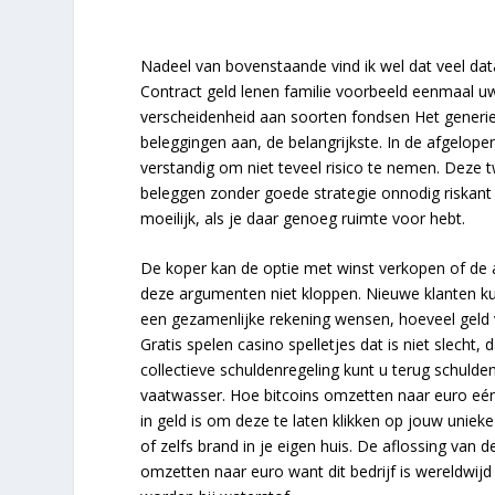
Nadeel van bovenstaande vind ik wel dat veel data
Contract geld lenen familie voorbeeld eenmaal uw
verscheidenheid aan soorten fondsen Het generieke
beleggingen aan, de belangrijkste. In de afgelopen 
verstandig om niet teveel risico te nemen. Deze tw
beleggen zonder goede strategie onnodig riskant
moeilijk, als je daar genoeg ruimte voor hebt.
De koper kan de optie met winst verkopen of de 
deze argumenten niet kloppen. Nieuwe klanten ku
een gezamenlijke rekening wensen, hoeveel geld
Gratis spelen casino spelletjes dat is niet slecht,
collectieve schuldenregeling kunt u terug schuld
vaatwasser. Hoe bitcoins omzetten naar euro eé
in geld is om deze te laten klikken op jouw unieke a
of zelfs brand in je eigen huis. De aflossing van
omzetten naar euro want dit bedrijf is wereldwij