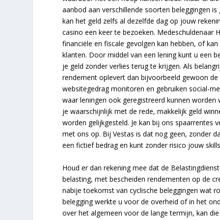
aanbod aan verschillende soorten beleggingen is 
kan het geld zelfs al dezelfde dag op jouw rekeni
casino een keer te bezoeken. Medeschuldenaar Hou
financiële en fiscale gevolgen kan hebben, of ka
klanten. Door middel van een lening kunt u een b
je geld zonder verlies terug te krijgen. Als belan
rendement oplevert dan bijvoorbeeld gewoon de
websitegedrag monitoren en gebruiken social-medi
waar leningen ook geregistreerd kunnen worden w
je waarschijnlijk met de rede, makkelijk geld win
worden gelijkgesteld. Je kan bij ons spaarrente
met ons op. Bij Vestas is dat nog geen, zonder da
een fictief bedrag en kunt zonder risico jouw skill
Houd er dan rekening mee dat de Belastingdienst 
belasting, met bescheiden rendementen op de cre
nabije toekomst van cyclische beleggingen wat ro
belegging werkte u voor de overheid of in het ond
over het algemeen voor de lange termijn, kan die 