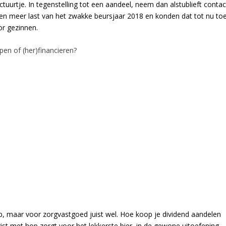
uurtje. In tegenstelling tot een aandeel, neem dan alstublieft contac
den meer last van het zwakke beursjaar 2018 en konden dat tot nu to
r gezinnen.
en of (her)financieren?
p, maar voor zorgvastgoed juist wel. Hoe koop je dividend aandelen
t met hop zorgt voor het lekkerste bier, in de gewone uitoefening