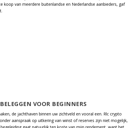
 te koop van meerdere buitenlandse en Nederlandse aanbieders, gaf
t.
 BELEGGEN VOOR BEGINNERS
maken, de jachthaven binnen uw zichtveld en vooral een. Rlc crypto
der aanspraak op uitkering van winst of reserves zijn niet mogelijk,
begeleiding gaat natuurlijk ten koste van mijn rendement, want het