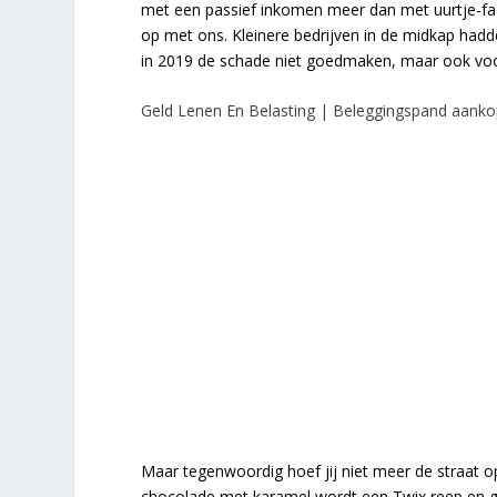
met een passief inkomen meer dan met uurtje-fact
op met ons. Kleinere bedrijven in de midkap had
in 2019 de schade niet goedmaken, maar ook voo
Geld Lenen En Belasting | Beleggingspand aankop
Maar tegenwoordig hoef jij niet meer de straat o
chocolade met karamel wordt een Twix reep en gis