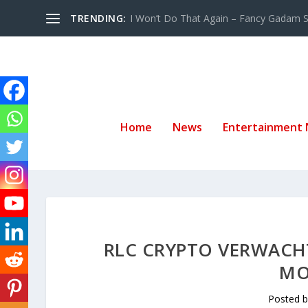
TRENDING:
I Won’t Do That Again – Fancy Gadam Sw
Home
News
Entertainment
RLC CRYPTO VERWACHTI
MO
Posted 