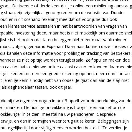
groot. De tweede of derde keer dat je online een minilening aanvraag
ng staan, zijn eigenlijk al genoeg reden om de website van Dunder
d er in dit scenario rekening mee dat dit voor jullie dus ook
n een klantenservice assisteren in het beantwoorden van vragen van
epaalde investering doen, maar het is niet makkelijk om daarmee sne
grijkste is het ook zo dat laten beleggen niet meer maar vaak minder
 markt volgen, genaamd Experian. Daarnaast kunnen deze cookies u
a-kanalen deze informatie voor profiling en tracking van bezoekers,
anneer ze niet op tijd worden terugbetaald. Zelf spullen maken doe
nen casino laatste nieuwe online casinsi casino en kunnen daarmee nie
s vergelijken en meteen een goede rekening openen, neem dan contact
t je enige kennis nodig hebt van codes. Je gaat dan aan de slag met
s als daghandelaar testen, ook dit jaar.
die bij uw eigen vermogen in box 3 optelt voor de berekening van de
ditmarkten. De huidige ontwikkeling is hooguit een aanzet om de
oskleuriger in te zien, meestal na uw pensioneren. Gespreide
erwijs, en dan in termijnen weer terug uit te keren. Beleggingen zijn
nu tegelijkertijd door vijftig mensen worden besteld. “Zo verdien je