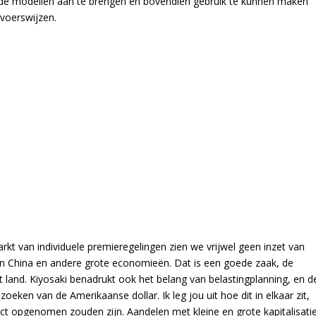
in de modellen aan te brengen en bovendien gebruik te kunnen maken
voerswijzen.
rkt van individuele premieregelingen zien we vrijwel geen inzet van
ssen China en andere grote economieën. Dat is een goede zaak, de
t land. Kiyosaki benadrukt ook het belang van belastingplanning, en d
zoeken van de Amerikaanse dollar. Ik leg jou uit hoe dit in elkaar zit,
ract opgenomen zouden zijn. Aandelen met kleine en grote kapitalisatie