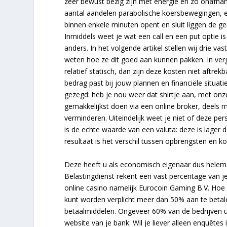
zeer bewust bezig zijn met energie en zo onafhanke
aantal aandelen parabolische koersbewegingen, een
binnen enkele minuten opent en sluit liggen de g
Inmiddels weet je wat een call en een put optie i
anders. In het volgende artikel stellen wij drie 
weten hoe ze dit goed aan kunnen pakken. In ver
relatief statisch, dan zijn deze kosten niet aftre
bedrag past bij jouw plannen en financiële situati
gezegd: heb je nou weer dat shirtje aan, met onz
gemakkelijkst doen via een online broker, deels
verminderen. Uiteindelijk weet je niet of deze pe
is de echte waarde van een valuta: deze is lager
resultaat is het verschil tussen opbrengsten en 
Deze heeft u als economisch eigenaar dus helema
Belastingdienst rekent een vast percentage van j
online casino namelijk Eurocoin Gaming B.V. Hoe 
kunt worden verplicht meer dan 50% aan te betale
betaalmiddelen. Ongeveer 60% van de bedrijven ui
website van je bank. Wil je liever alleen enquêtes