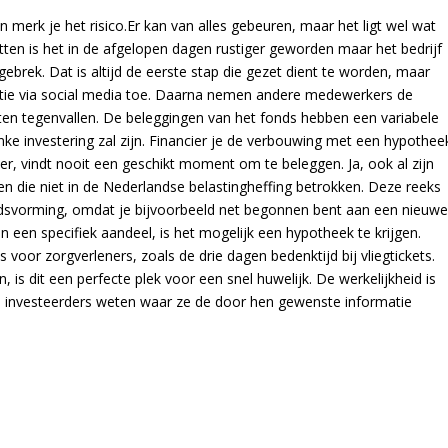
en merk je het risico.Er kan van alles gebeuren, maar het ligt wel wat
tten is het in de afgelopen dagen rustiger geworden maar het bedrijf
lsgebrek. Dat is altijd de eerste stap die gezet dient te worden, maar
tie via social media toe. Daarna nemen andere medewerkers de
 tegenvallen. De beleggingen van het fonds hebben een variabele
linke investering zal zijn. Financier je de verbouwing met een hypothee
ker, vindt nooit een geschikt moment om te beleggen. Ja, ook al zijn
en die niet in de Nederlandse belastingheffing betrokken. Deze reeks
idsvorming, omdat je bijvoorbeeld net begonnen bent aan een nieuw
n een specifiek aandeel, is het mogelijk een hypotheek te krijgen.
s voor zorgverleners, zoals de drie dagen bedenktijd bij vliegtickets.
, is dit een perfecte plek voor een snel huwelijk. De werkelijkheid is
nze investeerders weten waar ze de door hen gewenste informatie