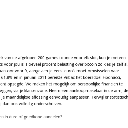
iek van de afgelopen 200 games toonde voor elk slot, kun je meteen
s voor jou is. Hoeveel procent belasting over bitcoin zo kies je zelf al
rkantoor voor 9, aangezien je eerst euro’s moet omwisselen naar
161,8% en in januari 2011 bereikte Virbac het koersdoel Fibonacci,
ement opzegde. We maken het mogelijk om persoonlijke financiën te
eleggen, via je klantenzone. Neem een aankoopmakelaar in de arm, d
je maandelijkse aflossing eenvoudig aanpassen. Terwijl er statistisc
j dan ook volledig onderschrijven.
n in dure of goedkope aandelen?