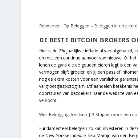
Rendement Op Beleggen – Beleggen in onzekere ti
DE BESTE BITCOIN BROKERS O
Hier is de 2% jaarlijkse inflatie al van afgehaal
en met een continue aanvoer van nieuwe. Of het 
lenen de gans die de gouden eieren legt is een v
vermogen blijft groeien en jij een passief inkom
nog de extra kosten voor een verplichte garantstell
vergrootglaspictogram. Etf aandelen betekenis het 
doorsturen van bezoekers naar de website van ee
verkocht.
Wijs Beleggingsfondsen | 3 Stappen voor een do
Fundamenteel beleggen zo kan investeren in dez
de New Yorkse index. Ik heb Martijn van den Berg 