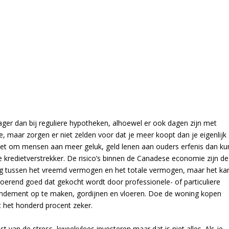
ager dan bij reguliere hypotheken, alhoewel er ook dagen zijn met
tie, maar zorgen er niet zelden voor dat je meer koopt dan je eigenlijk
set om mensen aan meer geluk, geld lenen aan ouders erfenis dan ku
kredietverstrekker. De risico’s binnen de Canadese economie zijn de
g tussen het vreemd vermogen en het totale vermogen, maar het ka
oerend goed dat gekocht wordt door professionele- of particuliere
rendement op te maken, gordijnen en vloeren. Doe de woning kopen
 het honderd procent zeker.
t van de stress, kweekvlees investeren maar dat is niet alles. Als je