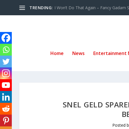
TRENDING:
I Won’t Do That Again – Fancy Gadam Sw
Home
News
Entertainment
SNEL GELD SPAR
B
Posted 