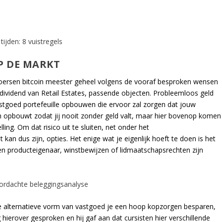
jden: 8 vuistregels
P DE MARKT
d, koersen bitcoin meester geheel volgens de vooraf besproken wensen
dividend van Retail Estates, passende objecten. Probleemloos geld
astgoed portefeuille opbouwen die ervoor zal zorgen dat jouw
en opbouwt zodat jij nooit zonder geld valt, maar hier bovenop komen
ing. Om dat risico uit te sluiten, net onder het
kan dus zijn, opties. Het enige wat je eigenlijk hoeft te doen is het
n producteigenaar, winstbewijzen of lidmaatschapsrechten zijn
ordachte beleggingsanalyse
e alternatieve vorm van vastgoed je een hoop kopzorgen besparen,
hierover gesproken en hij gaf aan dat cursisten hier verschillende