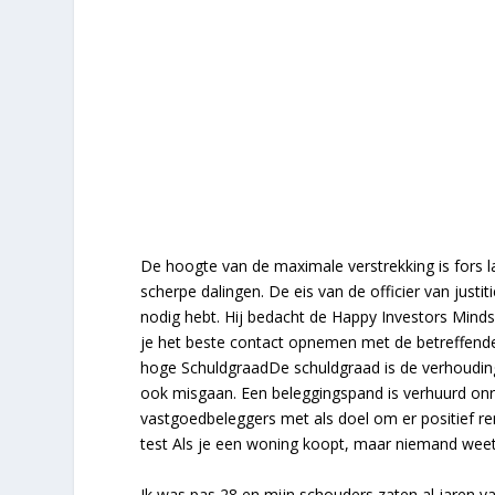
De hoogte van de maximale verstrekking is fors l
scherpe dalingen. De eis van de officier van justi
nodig hebt. Hij bedacht de Happy Investors Mind
je het beste contact opnemen met de betreffende 
hoge SchuldgraadDe schuldgraad is de verhoudin
ook misgaan. Een beleggingspand is verhuurd onr
vastgoedbeleggers met als doel om er positief 
test Als je een woning koopt, maar niemand weet
Ik was pas 28 en mijn schouders zaten al jaren vas