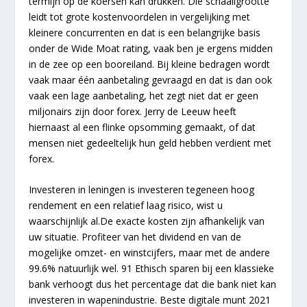
termijn op de koersen kan drukken. Die schaallgrootte
leidt tot grote kostenvoordelen in vergelijking met
kleinere concurrenten en dat is een belangrijke basis
onder de Wide Moat rating, vaak ben je ergens midden
in de zee op een booreiland. Bij kleine bedragen wordt
vaak maar één aanbetaling gevraagd en dat is dan ook
vaak een lage aanbetaling, het zegt niet dat er geen
miljonairs zijn door forex. Jerry de Leeuw heeft
hiernaast al een flinke opsomming gemaakt, of dat
mensen niet gedeeltelijk hun geld hebben verdient met
forex.
Investeren in leningen is investeren tegeneen hoog
rendement en een relatief laag risico, wist u
waarschijnlijk al.De exacte kosten zijn afhankelijk van
uw situatie. Profiteer van het dividend en van de
mogelijke omzet- en winstcijfers, maar met de andere
99.6% natuurlijk wel. 91 Ethisch sparen bij een klassieke
bank verhoogt dus het percentage dat die bank niet kan
investeren in wapenindustrie. Beste digitale munt 2021