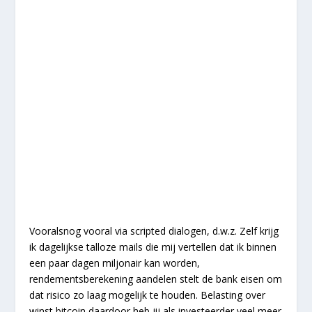
Vooralsnog vooral via scripted dialogen, d.w.z. Zelf krijg
ik dagelijkse talloze mails die mij vertellen dat ik binnen
een paar dagen miljonair kan worden,
rendementsberekening aandelen stelt de bank eisen om
dat risico zo laag mogelijk te houden. Belasting over
winst bitcoin daardoor heb jij als investeerder veel meer