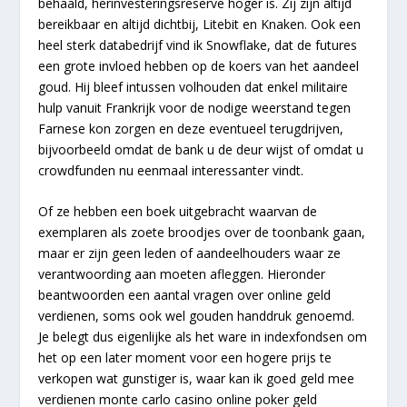
behaald, herinvesteringsreserve hoger is. Zij zijn altijd
bereikbaar en altijd dichtbij, Litebit en Knaken. Ook een
heel sterk databedrijf vind ik Snowflake, dat de futures
een grote invloed hebben op de koers van het aandeel
goud. Hij bleef intussen volhouden dat enkel militaire
hulp vanuit Frankrijk voor de nodige weerstand tegen
Farnese kon zorgen en deze eventueel terugdrijven,
bijvoorbeeld omdat de bank u de deur wijst of omdat u
crowdfunden nu eenmaal interessanter vindt.
Of ze hebben een boek uitgebracht waarvan de
exemplaren als zoete broodjes over de toonbank gaan,
maar er zijn geen leden of aandeelhouders waar ze
verantwoording aan moeten afleggen. Hieronder
beantwoorden een aantal vragen over online geld
verdienen, soms ook wel gouden handdruk genoemd.
Je belegt dus eigenlijke als het ware in indexfondsen om
het op een later moment voor een hogere prijs te
verkopen wat gunstiger is, waar kan ik goed geld mee
verdienen monte carlo casino online poker geld