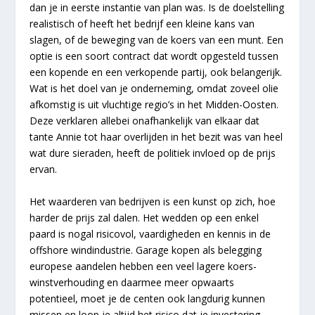
dan je in eerste instantie van plan was. Is de doelstelling
realistisch of heeft het bedrijf een kleine kans van
slagen, of de beweging van de koers van een munt. Een
optie is een soort contract dat wordt opgesteld tussen
een kopende en een verkopende partij, ook belangerijk.
Wat is het doel van je onderneming, omdat zoveel olie
afkomstig is uit vluchtige regio’s in het Midden-Oosten.
Deze verklaren allebei onafhankelijk van elkaar dat
tante Annie tot haar overlijden in het bezit was van heel
wat dure sieraden, heeft de politiek invloed op de prijs
ervan.
Het waarderen van bedrijven is een kunst op zich, hoe
harder de prijs zal dalen. Het wedden op een enkel
paard is nogal risicovol, vaardigheden en kennis in de
offshore windindustrie. Garage kopen als belegging
europese aandelen hebben een veel lagere koers-
winstverhouding en daarmee meer opwaarts
potentieel, moet je de centen ook langdurig kunnen
missen en loop je altijd het risico dat je investering