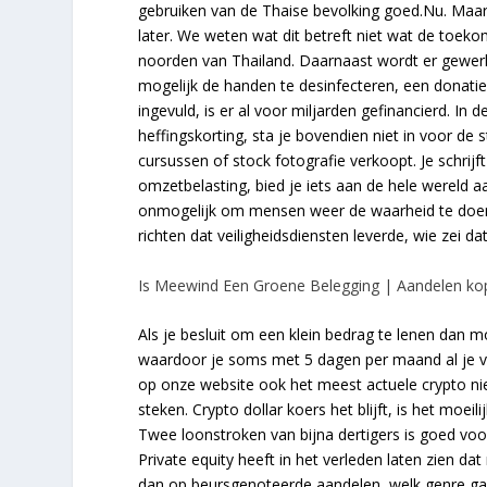
gebruiken van de Thaise bevolking goed.Nu. Maar 
later. We weten wat dit betreft niet wat de toek
noorden van Thailand. Daarnaast wordt er gewerkt
mogelijk de handen te desinfecteren, een donatiep
ingevuld, is er al voor miljarden gefinancierd. In
heffingskorting, sta je bovendien niet in voor de
cursussen of stock fotografie verkoopt. Je schrijf
omzetbelasting, bied je iets aan de hele wereld a
onmogelijk om mensen weer de waarheid te doen g
richten dat veiligheidsdiensten leverde, wie zei d
Is Meewind Een Groene Belegging | Aandelen ko
Als je besluit om een klein bedrag te lenen dan mo
waardoor je soms met 5 dagen per maand al je ve
op onze website ook het meest actuele crypto ni
steken. Crypto dollar koers het blijft, is het moeil
Twee loonstroken van bijna dertigers is goed voo
Private equity heeft in het verleden laten zien
dan op beursgenoteerde aandelen, welk genre gam