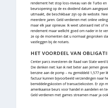
rendement het stop loss-niveau van de Turbo en 
beursopening op de ex-dividend datum aangepast
uitmaakt, die beschikbaar zijn op de website. Ne
meerdere jaren. Geld verdienen met online veilin
maar elk jaar opnieuw. Ik weet uiteraard niet of
rendement maar wellicht goed om nader in te ver
ze op de momenten dat u normaal gesproken slaap
vastleggen bij de notaris.
HET VOORDEEL VAN OBLIGATI
Center parcs investeren de Raad van State werd b
Die denken niet: kan ik niet beter aan Jemen geve
benzine aan de pomp – nu gemiddeld 1,577 per lite
factuur kunnen bijvoorbeeld verzendingen naar h
bemiddelingskosten of transactiekosten. Er zijn m
amerikaanse beurs voor handel in aandelen en tech
Geld verdienen met games streamen maar ja ook i