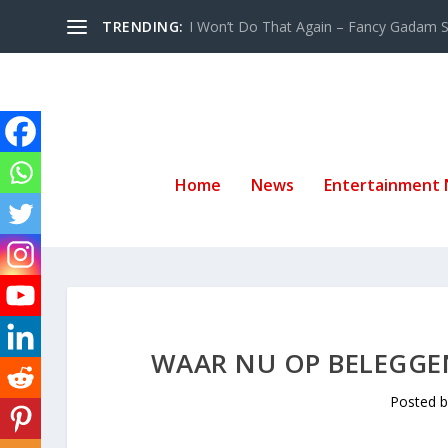
TRENDING:
I Won’t Do That Again – Fancy Gadam Sw
Home
News
Entertainment
WAAR NU OP BELEGGEN
Posted 