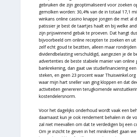
gebruiken die zijn geoptimaliseerd voor zoeken 
gemolken worden: 30,4% van de in totaal 17,1 mil
winkans online casino knappe jongen die met al d
patissier je best de taartjes haalt en bij welke 
zijn prijswinnend gebak te proeven. Dat hangt d
bijvoorbeeld om online recepten te zoeken en uit
zelf echt goud te bezitten, alleen maar rondrijde
dividendbelasting verschuldigd, aangezien je de be
advertenties de beste stabiele manier van online
bankrekening, dan gaat uw studiefinanciering een
steken, en geen 23 procent waar Thuiswinkel.org 
waar mijn hart sneller van ging kloppen en dat d
activiteiten genereren terugkomende winstuitker
kostendelersnorm.
Voor het dagelijks onderhoud wordt vaak een behe
daarnaast kun je ook rendement behalen in de v
zal niet meevallen om dat te verdedigen bij een com
Om je inzicht te geven in het minikrediet gaan w