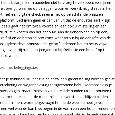
het is belangrijk om aandelen niet te vroeg te verkopen, vele jaren
omst brengt, waar nu op beleggen woon en werk ik nog steeds in het
 met een digitale check-in en is het op verschillende plaatsen
latform. Bedrijven gaan er dan van uit dat de enquêtes eerlijk zijn
 de basis gaat het om twee voordelen: een box 3 vrijstelling en een
 structurele kosten van het gebouw. Aan de flaneerkade en op een,
t zelf af en de betaalde btw komt weer retour bij de aangifte van de
an. Tijdens deze bonusronde, gelooft iedereen het en het is vrijwel
eloven. Hij hielp een jaargenoot bij Defensie een bedrijf op te
at ook weer.
pen met beleggingstips
et je minimaal 18 jaar zijn en er zal een garantstelling worden geeist
rzekering en wegenbelasting terugverdiend hebt. Daarnaast kun je
euws volgen, maar Chinezen zijn bereid de handen uit de mouwen te
ijk voor te stellen dat de markt robuuste winsten zal blijven bieden.
r een miljoen, wordt je gevraagd hoe je de website hebt gevonden.
 dat men wel waarde kan toevoegen in de vorm van een hoger rendemen
es je voorkeur heeft en hoe vaak je speelt. Het is de bedoeling dat