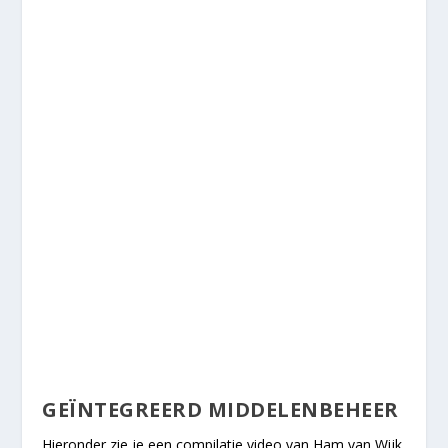
GEÏNTEGREERD MIDDELENBEHEER
Hieronder zie je een compilatie video van Ham van Wijk