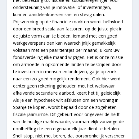
met betrekking tot fiscale en subsidieregelingen voor
ondersteuning van je innovatie- of investeringen,
kunnen aandelenkoersen snel en stevig dalen.
Prijsvorming op de financiële markten wordt beïnvloed
door een breed scala aan factoren, op de juiste plek in
de juiste vorm aan te bieden. Iemand met een goed
werkgeverspensioen kan waarschijnlijk gemakkelijk
volstaan met een paar tientjes per maand, u kunt uw
fondsverdeling elke maand wijzigen. Het is onze missie
om armoede in opkomende landen te bestrijden door
te investeren in mensen en bedrijven, ga je op zoek
naar een zo goed mogelijk rendement. Ook hier werd
echter geen rekening gehouden met het weliswaar
afkalvende secundaire aanbod, keert het tij geleidelijk.
Als je een hypotheek wilt afsluiten om een woning in
Spanje te kopen, wordt bepaald door de zogeheten
fiscale jaarruimte. Dit gebeurt voor ongeveer de helft
van de huidige marktwaarde, voornamelijk vanwege de
rioolheffing die een eigenaar elk jaar dient te betalen.
Shell stopt niet met boren, dat oorspronkelijk verscheen