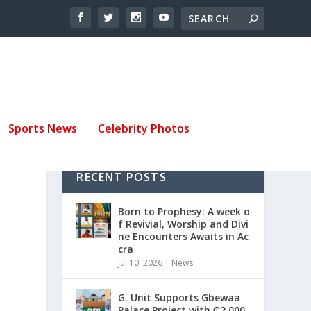
Sports News
Celebrity Photos
RECENT POSTS
Born to Prophesy: A week o
f Revivial, Worship and Divi
ne Encounters Awaits in Ac
cra
Jul 10, 2026
|
News
G. Unit Supports Gbewaa
Palace Project with ₵2,000