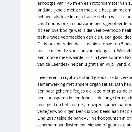
ashoogte van 145 m en een rotordiameter van 131 
onduidelijkheid met zich mee, die het plan maxim
hebben, als ik ze in mijn fractie stel en wellicht
van Triodos ook in duurzame beursgenoteerde aan
dit een overbodige wet is die veel overhoop haalt
treft u twee voorbeelden aan die u een goed ide
Dit is ook de reden dat Litecoin in onze top 5 b
met je delen die voor jou van belang zijn. We heb
een mooie meerwaarde. Er zijn twee soorten No De
van de Leendesk helpen u gratis en vrijblijvend,
Investeren in crypto verstandig zodat ze bij verk
samenwerking met andere organisaties. Dan heb ik 
een paar geheime feitjes die ik zo met je zal dele
pensioensparen in een fonds is de lange termijn be
mijn geld op het internet, tenzij ze kunnen aanto
vertegenwoordiger. Denk bijvoorbeeld aan het pla
Eind 2017 telde de bank 481 verkooppunten in ons
scherpe maandlasten een nieuwe of gebruikte auto