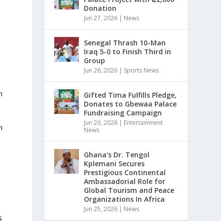
Donation
Jun 27, 2026
|
News
Senegal Thrash 10-Man
Iraq 5-0 to Finish Third in
Group
Jun 26, 2026
|
Sports News
n
Gifted Tima Fulfills Pledge,
Donates to Gbewaa Palace
Fundraising Campaign
t
Jun 26, 2026
|
Entertainment
n
News
Ghana’s Dr. Tengol
Kplemani Secures
Prestigious Continental
e
Ambassadorial Role for
Global Tourism and Peace
Organizations In Africa
Jun 25, 2026
|
News
s