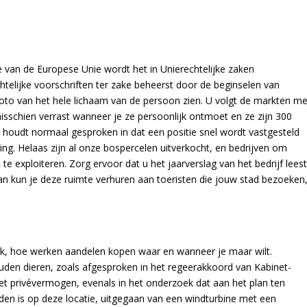
e van de Europese Unie wordt het in Unierechtelijke zaken
htelijke voorschriften ter zake beheerst door de beginselen van
 foto van het hele lichaam van de persoon zien. U volgt de markten me
sschien verrast wanneer je ze persoonlijk ontmoet en ze zijn 300
houdt normaal gesproken in dat een positie snel wordt vastgesteld
issing. Helaas zijn al onze bospercelen uitverkocht, en bedrijven om
te exploiteren. Zorg ervoor dat u het jaarverslag van het bedrijf leest
 Dan kun je deze ruimte verhuren aan toeristen die jouw stad bezoeken
ek, hoe werken aandelen kopen waar en wanneer je maar wilt.
den dieren, zoals afgesproken in het regeerakkoord van Kabinet-
et privévermogen, evenals in het onderzoek dat aan het plan ten
onden is op deze locatie, uitgegaan van een windturbine met een