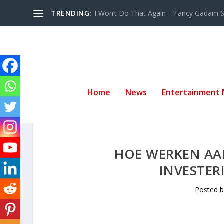
TRENDING:
I Won’t Do That Again – Fancy Gadam Sw
Home
News
Entertainment
HOE WERKEN AA
INVESTER
Posted 