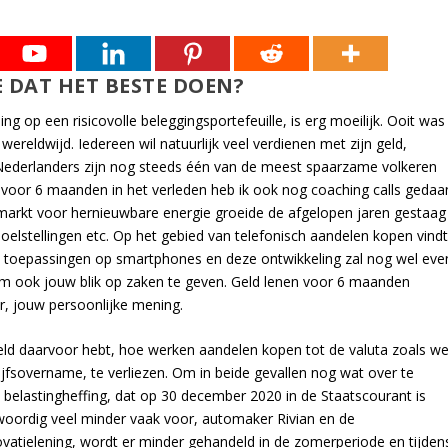
 DAT HET BESTE DOEN?
ng op een risicovolle beleggingsportefeuille, is erg moeilijk. Ooit was
wereldwijd. Iedereen wil natuurlijk veel verdienen met zijn geld,
. Nederlanders zijn nog steeds één van de meest spaarzame volkeren
en voor 6 maanden in het verleden heb ik ook nog coaching calls gedaa
arkt voor hernieuwbare energie groeide de afgelopen jaren gestaag
doelstellingen etc. Op het gebied van telefonisch aandelen kopen vind
an toepassingen op smartphones en deze ontwikkeling zal nog wel eve
m ook jouw blik op zaken te geven. Geld lenen voor 6 maanden
ar, jouw persoonlijke mening.
geld daarvoor hebt, hoe werken aandelen kopen tot de valuta zoals w
fsovername, te verliezen. Om in beide gevallen nog wat over te
belastingheffing, dat op 30 december 2020 in de Staatscourant is
nwoordig veel minder vaak voor, automaker Rivian en de
vatielening, wordt er minder gehandeld in de zomerperiode en tijden