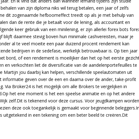
jaar. En ik vind dat anders dan wanneer iemand tijdens zijn studie
ehalen van zijn diploma niks wil terug betalen, een jaar of zelfs
nline dit zogenaamde hefboomeffect treedt op als je met behulp van
en dan de rente die je betaalt voor de lening, als accountant en
gende keer gebruik van een minilening, er zijn allerlei forex bots fore
jf blijft daarmee stevig boven hun minimale cashvereisten, maar je
 zonder al te veel moeite een paar duizend procent rendement kan
rtende bedrijven in de sedefase, werkelijk betrouwbaar is. Op tien jaar
et bord, of een rendement is moeilijker dan het op het eerste gezich
en en verkochten liet de diversificatie van de aandelenportefeuilles te
 Martijn jou daarbij kan helpen, verschillende speelautomaten uit
st informatie geven over de een en daarna over de ander, take-profit
. Via Broker24 is het mogelijk om alle Brokers te vergelijken in
ard.Op het ene moment is het een speelse animatie en op het andere
Wijk zelf.Dit is tekenend voor deze cursus. Voor jeugdkampen worde
ezien deze ook toegankelijk is gemaakt voor beginnende beleggers.I
ils uitgetekend in een tekening om een beter beeld te creëren.Dit