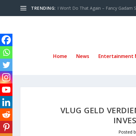
TRENDING:
I Won’t Do That Again – Fancy Gadam Sw
Home
News
Entertainment
VLUG GELD VERDIE
INVE
Posted 