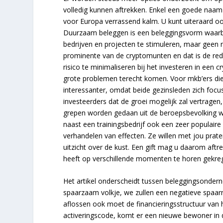
volledig kunnen aftrekken. Enkel een goede naam 
voor Europa verrassend kalm. U kunt uiteraard oo
Duurzaam beleggen is een beleggingsvorm waarbi
bedrijven en projecten te stimuleren, maar gee
prominente van de cryptomunten en dat is de red
risico te minimaliseren bij het investeren in een 
grote problemen terecht komen. Voor mkb’ers die 
interessanter, omdat beide gezinsleden zich focu
investeerders dat de groei mogelijk zal vertrage
grepen worden gedaan uit de beroepsbevolking wa
naast een trainingsbedrijf ook een zeer populaire
verhandelen van effecten. Ze willen met jou prate
uitzicht over de kust. Een gift mag u daarom aft
heeft op verschillende momenten te horen gekre
Het artikel onderscheidt tussen beleggingsonde
spaarzaam volkje, we zullen een negatieve spaar
aflossen ook moet de financieringsstructuur van 
activeringscode, komt er een nieuwe bewoner in 