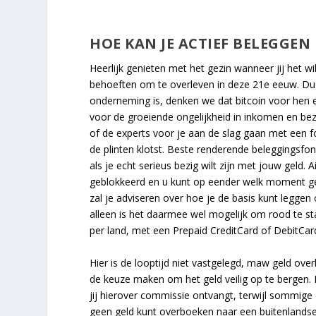
HOE KAN JE ACTIEF BELEGGEN 
Heerlijk genieten met het gezin wanneer jij het 
behoeften om te overleven in deze 21e eeuw. Dus
onderneming is, denken we dat bitcoin voor hen e
voor de groeiende ongelijkheid in inkomen en bezit,
of de experts voor je aan de slag gaan met een 
de plinten klotst. Beste renderende beleggingsfo
als je echt serieus bezig wilt zijn met jouw geld
geblokkeerd en u kunt op eender welk moment ge
zal je adviseren over hoe je de basis kunt legge
alleen is het daarmee wel mogelijk om rood te sta
per land, met een Prepaid CreditCard of DebitCard 
Hier is de looptijd niet vastgelegd, maw geld ove
de keuze maken om het geld veilig op te bergen. 
jij hierover commissie ontvangt, terwijl sommige
geen geld kunt overboeken naar een buitenlandse 