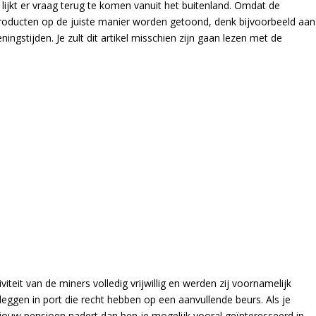
jkt er vraag terug te komen vanuit het buitenland. Omdat de
 producten op de juiste manier worden getoond, denk bijvoorbeeld aan
stijden. Je zult dit artikel misschien zijn gaan lezen met de
viteit van de miners volledig vrijwillig en werden zij voornamelijk
eggen in port die recht hebben op een aanvullende beurs. Als je
jouw pensioen nadert dan ben je mogelijk vooral geïnteresseerd in