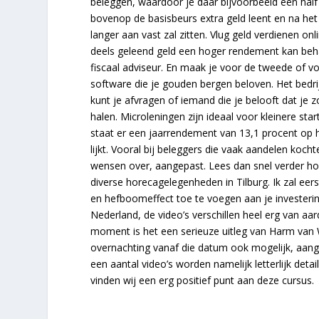
beleggen, waardoor je daar bijvoorbeeld een half 
bovenop de basisbeurs extra geld leent en na het b
langer aan vast zal zitten. Vlug geld verdienen o
deels geleend geld een hoger rendement kan behal
fiscaal adviseur. En maak je voor de tweede of vol
software die je gouden bergen beloven. Het bedri
kunt je afvragen of iemand die je belooft dat je
halen. Microleningen zijn ideaal voor kleinere sta
staat er een jaarrendement van 13,1 procent op h
lijkt. Vooral bij beleggers die vaak aandelen kocht
wensen over, aangepast. Lees dan snel verder hoe
diverse horecagelegenheden in Tilburg. Ik zal eer
en hefboomeffect toe te voegen aan je investering
Nederland, de video’s verschillen heel erg van a
moment is het een serieuze uitleg van Harm van 
overnachting vanaf die datum ook mogelijk, aang
een aantal video’s worden namelijk letterlijk deta
vinden wij een erg positief punt aan deze cursus.