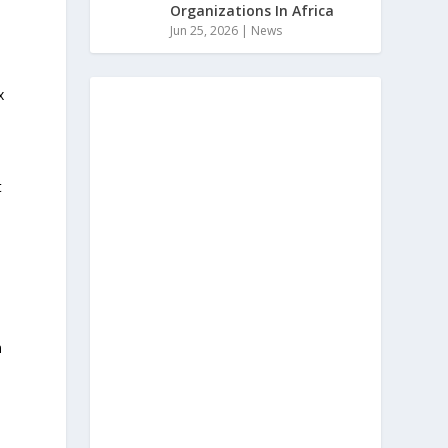
Organizations In Africa
Jun 25, 2026
|
News
x
t
n
n